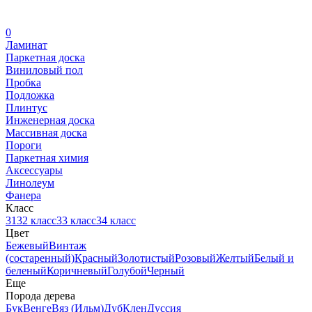
0
Ламинат
Паркетная доска
Виниловый пол
Пробка
Подложка
Плинтус
Инженерная доска
Массивная доска
Пороги
Паркетная химия
Аксессуары
Линолеум
Фанера
Класс
31
32 класс
33 класс
34 класс
Цвет
Бежевый
Винтаж
(состаренный)
Красный
Золотистый
Розовый
Желтый
Белый и
беленый
Коричневый
Голубой
Черный
Еще
Порода дерева
Бук
Венге
Вяз (Ильм)
Дуб
Клен
Дуссия