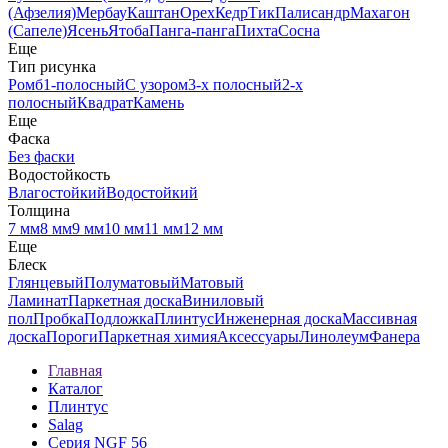
(Афзелия)
Мербау
Каштан
Орех
Кедр
Тик
Палисандр
Махагон
(Сапеле)
Ясень
Ятоба
Панга-панга
Пихта
Сосна
Еще
Тип рисунка
Ромб
1-полосный
С узором
3-х полосный
2-х
полосный
Квадрат
Камень
Еще
Фаска
Без фаски
Водостойкость
Влагостойкий
Водостойкий
Толщина
7 мм
8 мм
9 мм
10 мм
11 мм
12 мм
Еще
Блеск
Глянцевый
Полуматовый
Матовый
Ламинат
Паркетная доска
Виниловый
пол
Пробка
Подложка
Плинтус
Инженерная доска
Массивная
доска
Пороги
Паркетная химия
Аксессуары
Линолеум
Фанера
Главная
Каталог
Плинтус
Salag
Серия NGF 56