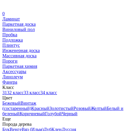
0
Ламинат
Паркетная доска
Виниловый пол
Пробка
Подложка
Плинтус
Инженерная доска
Массивная доска
Пороги
Паркетная химия
Аксессуары
Линолеум
Фанера
Класс
31
32 класс
33 класс
34 класс
Цвет
Бежевый
Винтаж
(состаренный)
Красный
Золотистый
Розовый
Желтый
Белый и
беленый
Коричневый
Голубой
Черный
Еще
Порода дерева
Бук
Венге
Вяз (Ильм)
Дуб
Клен
Дуссия