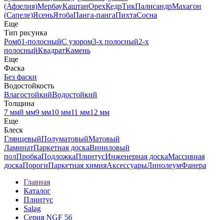
(Афзелия)
Мербау
Каштан
Орех
Кедр
Тик
Палисандр
Махагон
(Сапеле)
Ясень
Ятоба
Панга-панга
Пихта
Сосна
Еще
Тип рисунка
Ромб
1-полосный
С узором
3-х полосный
2-х
полосный
Квадрат
Камень
Еще
Фаска
Без фаски
Водостойкость
Влагостойкий
Водостойкий
Толщина
7 мм
8 мм
9 мм
10 мм
11 мм
12 мм
Еще
Блеск
Глянцевый
Полуматовый
Матовый
Ламинат
Паркетная доска
Виниловый
пол
Пробка
Подложка
Плинтус
Инженерная доска
Массивная
доска
Пороги
Паркетная химия
Аксессуары
Линолеум
Фанера
Главная
Каталог
Плинтус
Salag
Серия NGF 56