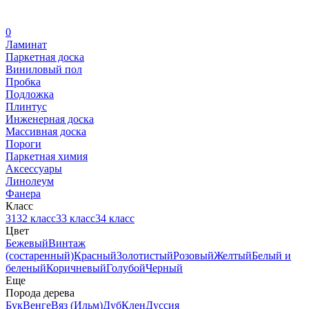
0
Ламинат
Паркетная доска
Виниловый пол
Пробка
Подложка
Плинтус
Инженерная доска
Массивная доска
Пороги
Паркетная химия
Аксессуары
Линолеум
Фанера
Класс
31
32 класс
33 класс
34 класс
Цвет
Бежевый
Винтаж
(состаренный)
Красный
Золотистый
Розовый
Желтый
Белый и
беленый
Коричневый
Голубой
Черный
Еще
Порода дерева
Бук
Венге
Вяз (Ильм)
Дуб
Клен
Дуссия