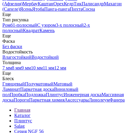
(Афзелия)
Мербау
Каштан
Орех
Кедр
Тик
Палисандр
Махагон
(Сапеле)
Ясень
Ятоба
Панга-панга
Пихта
Сосна
Еще
Тип рисунка
Ромб
1-полосный
С узором
3-х полосный
2-х
полосный
Квадрат
Камень
Еще
Фаска
Без фаски
Водостойкость
Влагостойкий
Водостойкий
Толщина
7 мм
8 мм
9 мм
10 мм
11 мм
12 мм
Еще
Блеск
Глянцевый
Полуматовый
Матовый
Ламинат
Паркетная доска
Виниловый
пол
Пробка
Подложка
Плинтус
Инженерная доска
Массивная
доска
Пороги
Паркетная химия
Аксессуары
Линолеум
Фанера
Главная
Каталог
Плинтус
Salag
Серия NGF 56