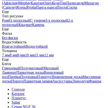
(Афзелия)
Мербау
Каштан
Орех
Кедр
Тик
Палисандр
Махагон
(Сапеле)
Ясень
Ятоба
Панга-панга
Пихта
Сосна
Еще
Тип рисунка
Ромб
1-полосный
С узором
3-х полосный
2-х
полосный
Квадрат
Камень
Еще
Фаска
Без фаски
Водостойкость
Влагостойкий
Водостойкий
Толщина
7 мм
8 мм
9 мм
10 мм
11 мм
12 мм
Еще
Блеск
Глянцевый
Полуматовый
Матовый
Ламинат
Паркетная доска
Виниловый
пол
Пробка
Подложка
Плинтус
Инженерная доска
Массивная
доска
Пороги
Паркетная химия
Аксессуары
Линолеум
Фанера
Главная
Каталог
Плинтус
Salag
Серия NGF 56