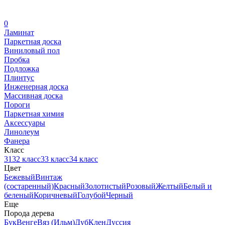
0
Ламинат
Паркетная доска
Виниловый пол
Пробка
Подложка
Плинтус
Инженерная доска
Массивная доска
Пороги
Паркетная химия
Аксессуары
Линолеум
Фанера
Класс
31
32 класс
33 класс
34 класс
Цвет
Бежевый
Винтаж
(состаренный)
Красный
Золотистый
Розовый
Желтый
Белый и
беленый
Коричневый
Голубой
Черный
Еще
Порода дерева
Бук
Венге
Вяз (Ильм)
Дуб
Клен
Дуссия