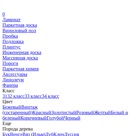
0
Ламинат
Паркетная доска
Виниловый пол
Пробка
Подложка
Плинтус
Инженерная доска
Массивная доска
Пороги
Паркетная химия
Аксессуары
Линолеум
Фанера
Класс
31
32 класс
33 класс
34 класс
Цвет
Бежевый
Винтаж
(состаренный)
Красный
Золотистый
Розовый
Желтый
Белый и
беленый
Коричневый
Голубой
Черный
Еще
Порода дерева
Бук
Венге
Вяз (Ильм)
Дуб
Клен
Дуссия