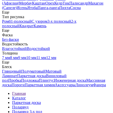
(Афзелия)
Мербау
Каштан
Орех
Кедр
Тик
Палисандр
Махагон
(Сапеле)
Ясень
Ятоба
Панга-панга
Пихта
Сосна
Еще
Тип рисунка
Ромб
1-полосный
С узором
3-х полосный
2-х
полосный
Квадрат
Камень
Еще
Фаска
Без фаски
Водостойкость
Влагостойкий
Водостойкий
Толщина
7 мм
8 мм
9 мм
10 мм
11 мм
12 мм
Еще
Блеск
Глянцевый
Полуматовый
Матовый
Ламинат
Паркетная доска
Виниловый
пол
Пробка
Подложка
Плинтус
Инженерная доска
Массивная
доска
Пороги
Паркетная химия
Аксессуары
Линолеум
Фанера
Главная
Каталог
Паркетная доска
Поларвуд
Поларвуд 3-х пол