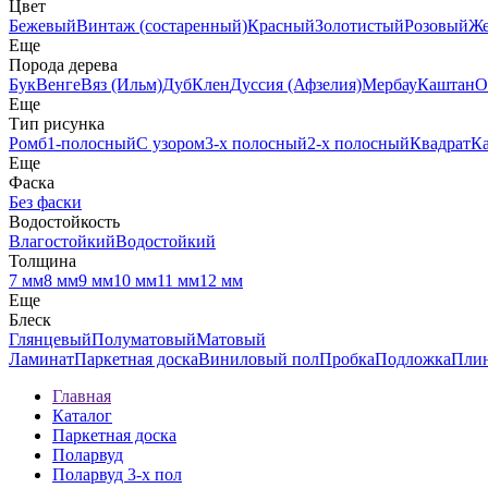
Цвет
Бежевый
Винтаж (состаренный)
Красный
Золотистый
Розовый
Ж
Еще
Порода дерева
Бук
Венге
Вяз (Ильм)
Дуб
Клен
Дуссия (Афзелия)
Мербау
Каштан
О
Еще
Тип рисунка
Ромб
1-полосный
С узором
3-х полосный
2-х полосный
Квадрат
К
Еще
Фаска
Без фаски
Водостойкость
Влагостойкий
Водостойкий
Толщина
7 мм
8 мм
9 мм
10 мм
11 мм
12 мм
Еще
Блеск
Глянцевый
Полуматовый
Матовый
Ламинат
Паркетная доска
Виниловый пол
Пробка
Подложка
Пли
Главная
Каталог
Паркетная доска
Поларвуд
Поларвуд 3-х пол