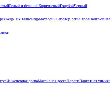
елтый
Белый и беленый
Коричневый
Голубой
Черный
рех
Кедр
Тик
Палисандр
Махагон (Сапеле)
Ясень
Ятоба
Панга-панг
амень
нтус
Инженерная доска
Массивная доска
Пороги
Паркетная химия