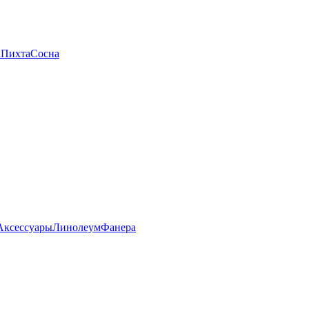
а
Пихта
Сосна
Аксессуары
Линолеум
Фанера