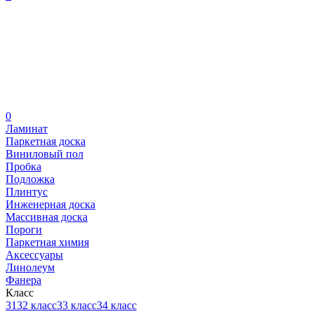
0
Ламинат
Паркетная доска
Виниловый пол
Пробка
Подложка
Плинтус
Инженерная доска
Массивная доска
Пороги
Паркетная химия
Аксессуары
Линолеум
Фанера
Класс
31
32 класс
33 класс
34 класс