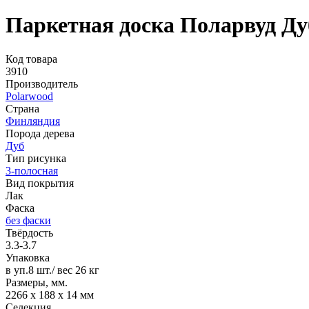
Паркетная доска Поларвуд Ду
Код товара
3910
Производитель
Polarwood
Страна
Финляндия
Порода дерева
Дуб
Тип рисунка
3-полосная
Вид покрытия
Лак
Фаска
без фаски
Твёрдость
3.3-3.7
Упаковка
в уп.8 шт./ вес 26 кг
Размеры, мм.
2266 x 188 x 14 мм
Селекция