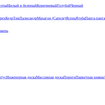
елтый
Белый и беленый
Коричневый
Голубой
Черный
рех
Кедр
Тик
Палисандр
Махагон (Сапеле)
Ясень
Ятоба
Панга-панг
амень
нтус
Инженерная доска
Массивная доска
Пороги
Паркетная химия