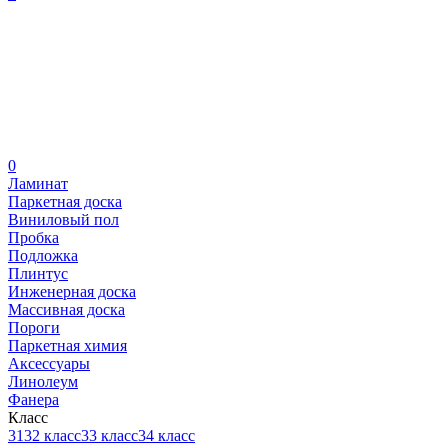
0
Ламинат
Паркетная доска
Виниловый пол
Пробка
Подложка
Плинтус
Инженерная доска
Массивная доска
Пороги
Паркетная химия
Аксессуары
Линолеум
Фанера
Класс
31
32 класс
33 класс
34 класс