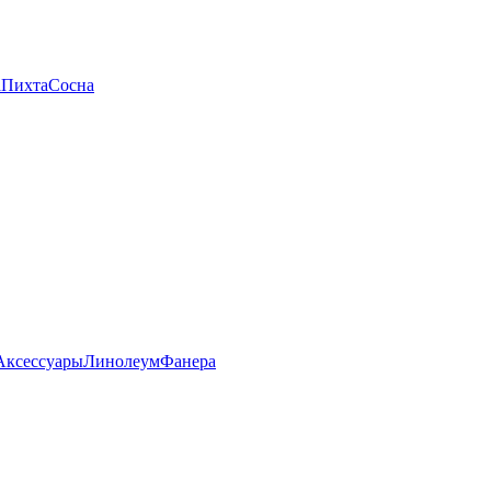
а
Пихта
Сосна
Аксессуары
Линолеум
Фанера