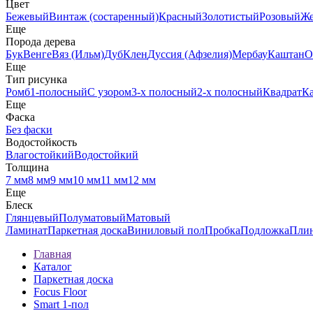
Цвет
Бежевый
Винтаж (состаренный)
Красный
Золотистый
Розовый
Ж
Еще
Порода дерева
Бук
Венге
Вяз (Ильм)
Дуб
Клен
Дуссия (Афзелия)
Мербау
Каштан
О
Еще
Тип рисунка
Ромб
1-полосный
С узором
3-х полосный
2-х полосный
Квадрат
К
Еще
Фаска
Без фаски
Водостойкость
Влагостойкий
Водостойкий
Толщина
7 мм
8 мм
9 мм
10 мм
11 мм
12 мм
Еще
Блеск
Глянцевый
Полуматовый
Матовый
Ламинат
Паркетная доска
Виниловый пол
Пробка
Подложка
Пли
Главная
Каталог
Паркетная доска
Focus Floor
Smart 1-пол