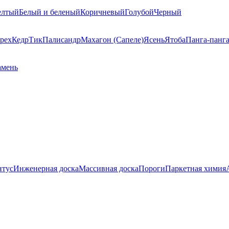
елтый
Белый и беленый
Коричневый
Голубой
Черный
рех
Кедр
Тик
Палисандр
Махагон (Сапеле)
Ясень
Ятоба
Панга-панг
амень
нтус
Инженерная доска
Массивная доска
Пороги
Паркетная химия