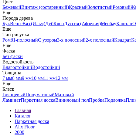
Цвет
Бежевый
Винтаж (состаренный)
Красный
Золотистый
Розовый
Ж
Еще
Порода дерева
Бук
Венге
Вяз (Ильм)
Дуб
Клен
Дуссия (Афзелия)
Мербау
Каштан
О
Еще
Тип рисунка
Ромб
1-полосный
С узором
3-х полосный
2-х полосный
Квадрат
К
Еще
Фаска
Без фаски
Водостойкость
Влагостойкий
Водостойкий
Толщина
7 мм
8 мм
9 мм
10 мм
11 мм
12 мм
Еще
Блеск
Глянцевый
Полуматовый
Матовый
Ламинат
Паркетная доска
Виниловый пол
Пробка
Подложка
Пли
Главная
Каталог
Паркетная доска
Alix Floor
2000