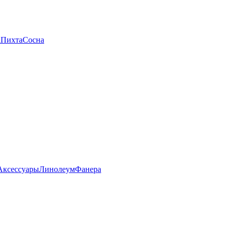
а
Пихта
Сосна
Аксессуары
Линолеум
Фанера