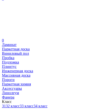
0
Ламинат
Паркетная доска
Виниловый пол
Пробка
Подложка
Плинтус
Инженерная доска
Массивная доска
Пороги
Паркетная химия
Аксессуары
Линолеум
Фанера
Класс
31
32 класс
33 класс
34 класс