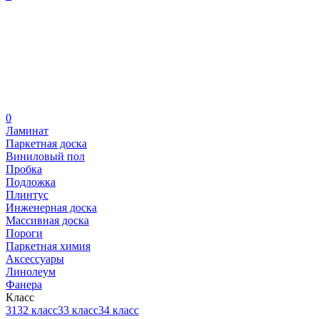
0
Ламинат
Паркетная доска
Виниловый пол
Пробка
Подложка
Плинтус
Инженерная доска
Массивная доска
Пороги
Паркетная химия
Аксессуары
Линолеум
Фанера
Класс
31
32 класс
33 класс
34 класс