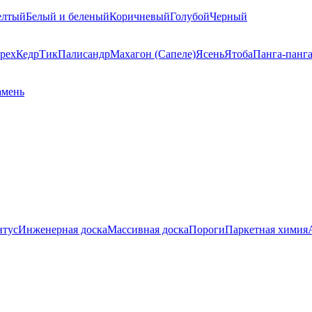
елтый
Белый и беленый
Коричневый
Голубой
Черный
рех
Кедр
Тик
Палисандр
Махагон (Сапеле)
Ясень
Ятоба
Панга-панг
амень
нтус
Инженерная доска
Массивная доска
Пороги
Паркетная химия