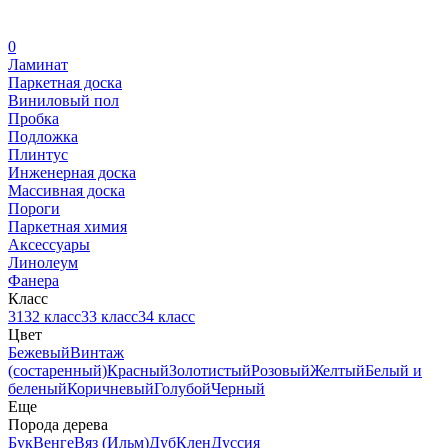
0
Ламинат
Паркетная доска
Виниловый пол
Пробка
Подложка
Плинтус
Инженерная доска
Массивная доска
Пороги
Паркетная химия
Аксессуары
Линолеум
Фанера
Класс
31
32 класс
33 класс
34 класс
Цвет
Бежевый
Винтаж
(состаренный)
Красный
Золотистый
Розовый
Желтый
Белый и
беленый
Коричневый
Голубой
Черный
Еще
Порода дерева
Бук
Венге
Вяз (Ильм)
Дуб
Клен
Дуссия