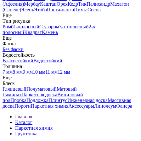
(Афзелия)
Мербау
Каштан
Орех
Кедр
Тик
Палисандр
Махагон
(Сапеле)
Ясень
Ятоба
Панга-панга
Пихта
Сосна
Еще
Тип рисунка
Ромб
1-полосный
С узором
3-х полосный
2-х
полосный
Квадрат
Камень
Еще
Фаска
Без фаски
Водостойкость
Влагостойкий
Водостойкий
Толщина
7 мм
8 мм
9 мм
10 мм
11 мм
12 мм
Еще
Блеск
Глянцевый
Полуматовый
Матовый
Ламинат
Паркетная доска
Виниловый
пол
Пробка
Подложка
Плинтус
Инженерная доска
Массивная
доска
Пороги
Паркетная химия
Аксессуары
Линолеум
Фанера
Главная
Каталог
Паркетная химия
Грунтовка