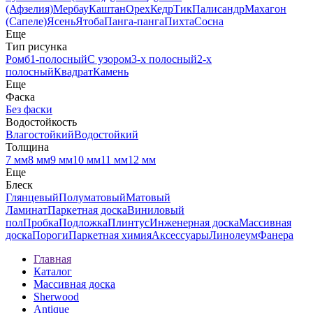
(Афзелия)
Мербау
Каштан
Орех
Кедр
Тик
Палисандр
Махагон
(Сапеле)
Ясень
Ятоба
Панга-панга
Пихта
Сосна
Еще
Тип рисунка
Ромб
1-полосный
С узором
3-х полосный
2-х
полосный
Квадрат
Камень
Еще
Фаска
Без фаски
Водостойкость
Влагостойкий
Водостойкий
Толщина
7 мм
8 мм
9 мм
10 мм
11 мм
12 мм
Еще
Блеск
Глянцевый
Полуматовый
Матовый
Ламинат
Паркетная доска
Виниловый
пол
Пробка
Подложка
Плинтус
Инженерная доска
Массивная
доска
Пороги
Паркетная химия
Аксессуары
Линолеум
Фанера
Главная
Каталог
Массивная доска
Sherwood
Antique