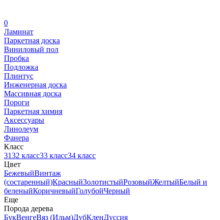
0
Ламинат
Паркетная доска
Виниловый пол
Пробка
Подложка
Плинтус
Инженерная доска
Массивная доска
Пороги
Паркетная химия
Аксессуары
Линолеум
Фанера
Класс
31
32 класс
33 класс
34 класс
Цвет
Бежевый
Винтаж
(состаренный)
Красный
Золотистый
Розовый
Желтый
Белый и
беленый
Коричневый
Голубой
Черный
Еще
Порода дерева
Бук
Венге
Вяз (Ильм)
Дуб
Клен
Дуссия