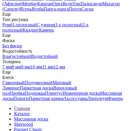
(Афзелия)
Мербау
Каштан
Орех
Кедр
Тик
Палисандр
Махагон
(Сапеле)
Ясень
Ятоба
Панга-панга
Пихта
Сосна
Еще
Тип рисунка
Ромб
1-полосный
С узором
3-х полосный
2-х
полосный
Квадрат
Камень
Еще
Фаска
Без фаски
Водостойкость
Влагостойкий
Водостойкий
Толщина
7 мм
8 мм
9 мм
10 мм
11 мм
12 мм
Еще
Блеск
Глянцевый
Полуматовый
Матовый
Ламинат
Паркетная доска
Виниловый
пол
Пробка
Подложка
Плинтус
Инженерная доска
Массивная
доска
Пороги
Паркетная химия
Аксессуары
Линолеум
Фанера
Главная
Каталог
Массивная доска
Sherwood
Parquet Сlassic