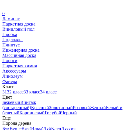
0
Ламинат
Паркетная доска
Виниловый пол
Пробка
Подложка
Плинтус
Инженерная доска
Массивная доска
Пороги
Паркетная химия
Аксессуары
Линолеум
Фанера
Класс
31
32 класс
33 класс
34 класс
Цвет
Бежевый
Винтаж
(состаренный)
Красный
Золотистый
Розовый
Желтый
Белый и
беленый
Коричневый
Голубой
Черный
Еще
Порода дерева
Бук
Венге
Вяз (Ильм)
Дуб
Клен
Дуссия