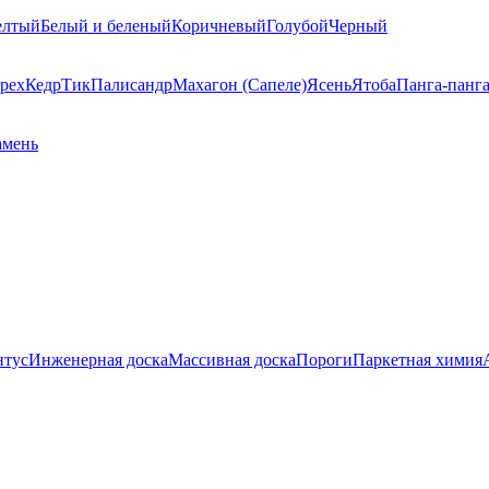
елтый
Белый и беленый
Коричневый
Голубой
Черный
рех
Кедр
Тик
Палисандр
Махагон (Сапеле)
Ясень
Ятоба
Панга-панг
амень
нтус
Инженерная доска
Массивная доска
Пороги
Паркетная химия