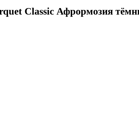
rquet Сlassic Афрормозия тём