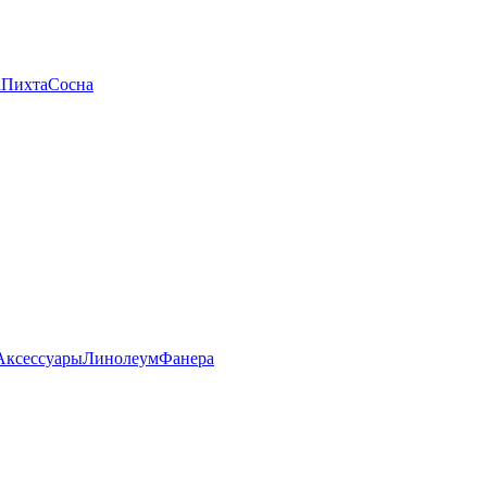
а
Пихта
Сосна
Аксессуары
Линолеум
Фанера