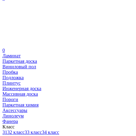
0
Ламинат
Паркетная доска
Виниловый пол
Пробка
Подложка
Плинтус
Инженерная доска
Массивная доска
Пороги
Паркетная химия
Аксессуары
Линолеум
Фанера
Класс
31
32 класс
33 класс
34 класс