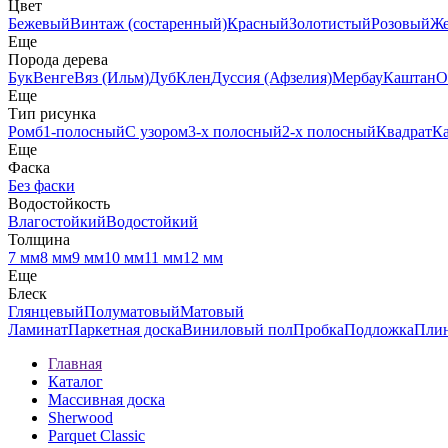
Цвет
Бежевый
Винтаж (состаренный)
Красный
Золотистый
Розовый
Ж
Еще
Порода дерева
Бук
Венге
Вяз (Ильм)
Дуб
Клен
Дуссия (Афзелия)
Мербау
Каштан
О
Еще
Тип рисунка
Ромб
1-полосный
С узором
3-х полосный
2-х полосный
Квадрат
К
Еще
Фаска
Без фаски
Водостойкость
Влагостойкий
Водостойкий
Толщина
7 мм
8 мм
9 мм
10 мм
11 мм
12 мм
Еще
Блеск
Глянцевый
Полуматовый
Матовый
Ламинат
Паркетная доска
Виниловый пол
Пробка
Подложка
Пли
Главная
Каталог
Массивная доска
Sherwood
Parquet Сlassic