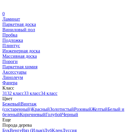
0
Ламинат
Паркетная доска
Виниловый пол
Пробка
Подложка
Плинтус
Инженерная доска
Массивная доска
Пороги
Паркетная химия
Аксессуары
Линолеум
Фанера
Класс
31
32 класс
33 класс
34 класс
Цвет
Бежевый
Винтаж
(состаренный)
Красный
Золотистый
Розовый
Желтый
Белый и
беленый
Коричневый
Голубой
Черный
Еще
Порода дерева
Бук
Венге
Вяз (Ильм)
Дуб
Клен
Дуссия