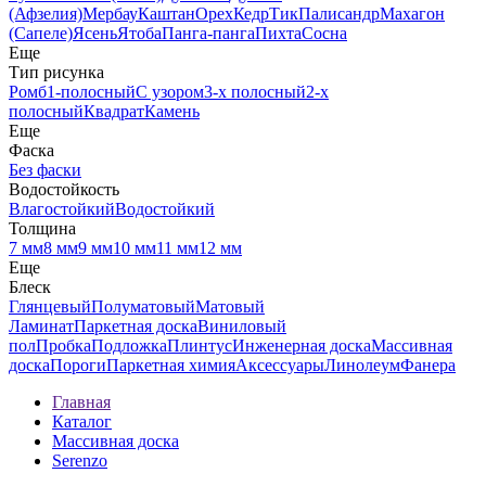
(Афзелия)
Мербау
Каштан
Орех
Кедр
Тик
Палисандр
Махагон
(Сапеле)
Ясень
Ятоба
Панга-панга
Пихта
Сосна
Еще
Тип рисунка
Ромб
1-полосный
С узором
3-х полосный
2-х
полосный
Квадрат
Камень
Еще
Фаска
Без фаски
Водостойкость
Влагостойкий
Водостойкий
Толщина
7 мм
8 мм
9 мм
10 мм
11 мм
12 мм
Еще
Блеск
Глянцевый
Полуматовый
Матовый
Ламинат
Паркетная доска
Виниловый
пол
Пробка
Подложка
Плинтус
Инженерная доска
Массивная
доска
Пороги
Паркетная химия
Аксессуары
Линолеум
Фанера
Главная
Каталог
Массивная доска
Serenzo