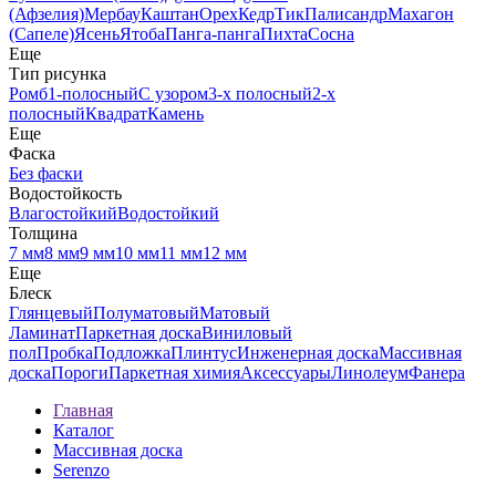
(Афзелия)
Мербау
Каштан
Орех
Кедр
Тик
Палисандр
Махагон
(Сапеле)
Ясень
Ятоба
Панга-панга
Пихта
Сосна
Еще
Тип рисунка
Ромб
1-полосный
С узором
3-х полосный
2-х
полосный
Квадрат
Камень
Еще
Фаска
Без фаски
Водостойкость
Влагостойкий
Водостойкий
Толщина
7 мм
8 мм
9 мм
10 мм
11 мм
12 мм
Еще
Блеск
Глянцевый
Полуматовый
Матовый
Ламинат
Паркетная доска
Виниловый
пол
Пробка
Подложка
Плинтус
Инженерная доска
Массивная
доска
Пороги
Паркетная химия
Аксессуары
Линолеум
Фанера
Главная
Каталог
Массивная доска
Serenzo