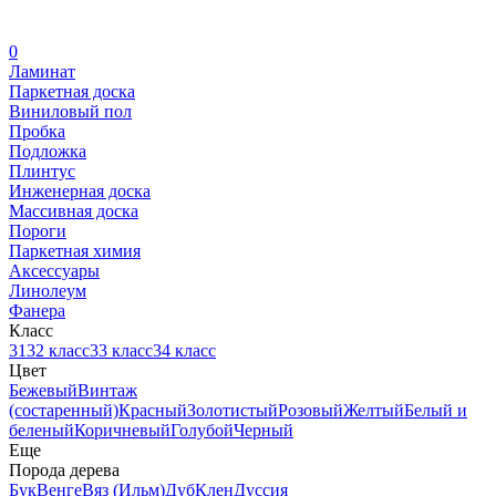
0
Ламинат
Паркетная доска
Виниловый пол
Пробка
Подложка
Плинтус
Инженерная доска
Массивная доска
Пороги
Паркетная химия
Аксессуары
Линолеум
Фанера
Класс
31
32 класс
33 класс
34 класс
Цвет
Бежевый
Винтаж
(состаренный)
Красный
Золотистый
Розовый
Желтый
Белый и
беленый
Коричневый
Голубой
Черный
Еще
Порода дерева
Бук
Венге
Вяз (Ильм)
Дуб
Клен
Дуссия