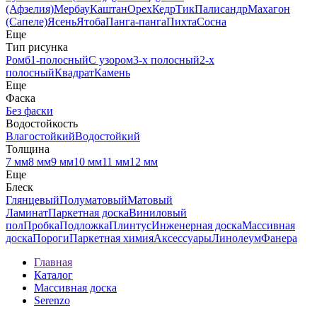
(Афзелия)
Мербау
Каштан
Орех
Кедр
Тик
Палисандр
Махагон
(Сапеле)
Ясень
Ятоба
Панга-панга
Пихта
Сосна
Еще
Тип рисунка
Ромб
1-полосный
С узором
3-х полосный
2-х
полосный
Квадрат
Камень
Еще
Фаска
Без фаски
Водостойкость
Влагостойкий
Водостойкий
Толщина
7 мм
8 мм
9 мм
10 мм
11 мм
12 мм
Еще
Блеск
Глянцевый
Полуматовый
Матовый
Ламинат
Паркетная доска
Виниловый
пол
Пробка
Подложка
Плинтус
Инженерная доска
Массивная
доска
Пороги
Паркетная химия
Аксессуары
Линолеум
Фанера
Главная
Каталог
Массивная доска
Serenzo