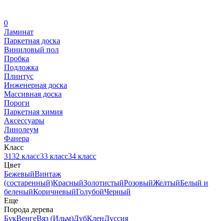
0
Ламинат
Паркетная доска
Виниловый пол
Пробка
Подложка
Плинтус
Инженерная доска
Массивная доска
Пороги
Паркетная химия
Аксессуары
Линолеум
Фанера
Класс
31
32 класс
33 класс
34 класс
Цвет
Бежевый
Винтаж
(состаренный)
Красный
Золотистый
Розовый
Желтый
Белый и
беленый
Коричневый
Голубой
Черный
Еще
Порода дерева
Бук
Венге
Вяз (Ильм)
Дуб
Клен
Дуссия