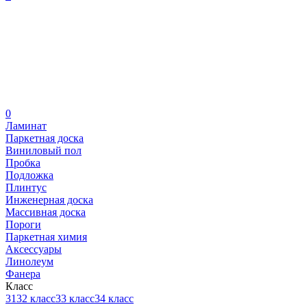
0
Ламинат
Паркетная доска
Виниловый пол
Пробка
Подложка
Плинтус
Инженерная доска
Массивная доска
Пороги
Паркетная химия
Аксессуары
Линолеум
Фанера
Класс
31
32 класс
33 класс
34 класс