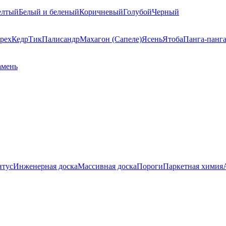
елтый
Белый и беленый
Коричневый
Голубой
Черный
рех
Кедр
Тик
Палисандр
Махагон (Сапеле)
Ясень
Ятоба
Панга-панг
амень
нтус
Инженерная доска
Массивная доска
Пороги
Паркетная химия