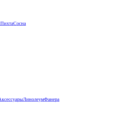
а
Пихта
Сосна
Аксессуары
Линолеум
Фанера