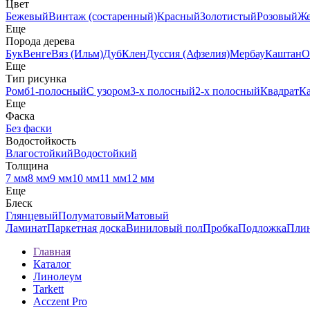
Цвет
Бежевый
Винтаж (состаренный)
Красный
Золотистый
Розовый
Ж
Еще
Порода дерева
Бук
Венге
Вяз (Ильм)
Дуб
Клен
Дуссия (Афзелия)
Мербау
Каштан
О
Еще
Тип рисунка
Ромб
1-полосный
С узором
3-х полосный
2-х полосный
Квадрат
К
Еще
Фаска
Без фаски
Водостойкость
Влагостойкий
Водостойкий
Толщина
7 мм
8 мм
9 мм
10 мм
11 мм
12 мм
Еще
Блеск
Глянцевый
Полуматовый
Матовый
Ламинат
Паркетная доска
Виниловый пол
Пробка
Подложка
Пли
Главная
Каталог
Линолеум
Tarkett
Acczent Pro