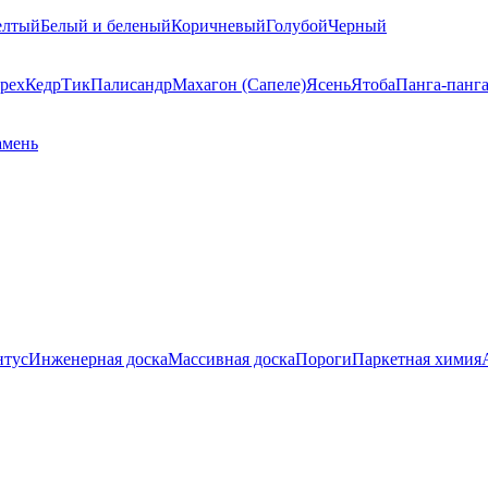
елтый
Белый и беленый
Коричневый
Голубой
Черный
рех
Кедр
Тик
Палисандр
Махагон (Сапеле)
Ясень
Ятоба
Панга-панг
амень
нтус
Инженерная доска
Массивная доска
Пороги
Паркетная химия