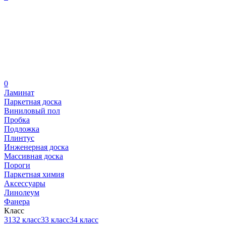
0
Ламинат
Паркетная доска
Виниловый пол
Пробка
Подложка
Плинтус
Инженерная доска
Массивная доска
Пороги
Паркетная химия
Аксессуары
Линолеум
Фанера
Класс
31
32 класс
33 класс
34 класс