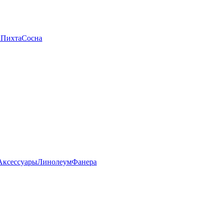
а
Пихта
Сосна
Аксессуары
Линолеум
Фанера