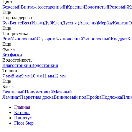
Цвет
Бежевый
Винтаж (состаренный)
Красный
Золотистый
Розовый
Ж
Еще
Порода дерева
Бук
Венге
Вяз (Ильм)
Дуб
Клен
Дуссия (Афзелия)
Мербау
Каштан
О
Еще
Тип рисунка
Ромб
1-полосный
С узором
3-х полосный
2-х полосный
Квадрат
К
Еще
Фаска
Без фаски
Водостойкость
Влагостойкий
Водостойкий
Толщина
7 мм
8 мм
9 мм
10 мм
11 мм
12 мм
Еще
Блеск
Глянцевый
Полуматовый
Матовый
Ламинат
Паркетная доска
Виниловый пол
Пробка
Подложка
Пли
Главная
Каталог
Плинтус
Floor Step