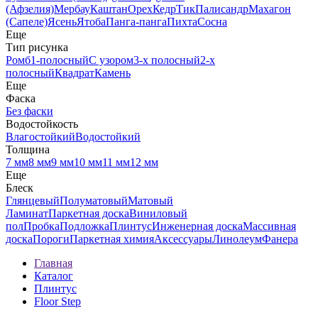
(Афзелия)
Мербау
Каштан
Орех
Кедр
Тик
Палисандр
Махагон
(Сапеле)
Ясень
Ятоба
Панга-панга
Пихта
Сосна
Еще
Тип рисунка
Ромб
1-полосный
С узором
3-х полосный
2-х
полосный
Квадрат
Камень
Еще
Фаска
Без фаски
Водостойкость
Влагостойкий
Водостойкий
Толщина
7 мм
8 мм
9 мм
10 мм
11 мм
12 мм
Еще
Блеск
Глянцевый
Полуматовый
Матовый
Ламинат
Паркетная доска
Виниловый
пол
Пробка
Подложка
Плинтус
Инженерная доска
Массивная
доска
Пороги
Паркетная химия
Аксессуары
Линолеум
Фанера
Главная
Каталог
Плинтус
Floor Step