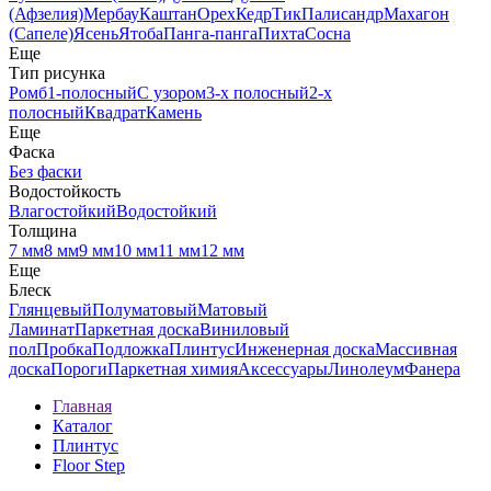
(Афзелия)
Мербау
Каштан
Орех
Кедр
Тик
Палисандр
Махагон
(Сапеле)
Ясень
Ятоба
Панга-панга
Пихта
Сосна
Еще
Тип рисунка
Ромб
1-полосный
С узором
3-х полосный
2-х
полосный
Квадрат
Камень
Еще
Фаска
Без фаски
Водостойкость
Влагостойкий
Водостойкий
Толщина
7 мм
8 мм
9 мм
10 мм
11 мм
12 мм
Еще
Блеск
Глянцевый
Полуматовый
Матовый
Ламинат
Паркетная доска
Виниловый
пол
Пробка
Подложка
Плинтус
Инженерная доска
Массивная
доска
Пороги
Паркетная химия
Аксессуары
Линолеум
Фанера
Главная
Каталог
Плинтус
Floor Step