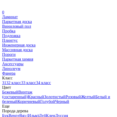
0
Ламинат
Паркетная доска
Виниловый пол
Пробка
Подложка
Плинтус
Инженерная доска
Массивная доска
Пороги
Паркетная химия
Аксессуары
Линолеум
Фанера
Класс
31
32 класс
33 класс
34 класс
Цвет
Бежевый
Винтаж
(состаренный)
Красный
Золотистый
Розовый
Желтый
Белый и
беленый
Коричневый
Голубой
Черный
Еще
Порода дерева
Бук
Венге
Вяз (Ильм)
Дуб
Клен
Дуссия