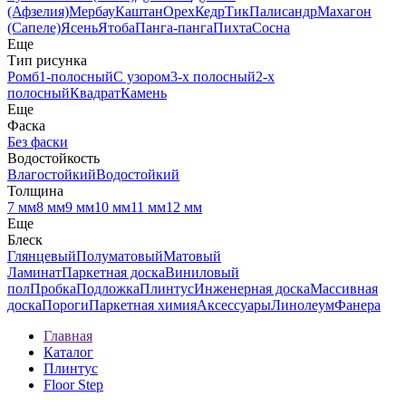
(Афзелия)
Мербау
Каштан
Орех
Кедр
Тик
Палисандр
Махагон
(Сапеле)
Ясень
Ятоба
Панга-панга
Пихта
Сосна
Еще
Тип рисунка
Ромб
1-полосный
С узором
3-х полосный
2-х
полосный
Квадрат
Камень
Еще
Фаска
Без фаски
Водостойкость
Влагостойкий
Водостойкий
Толщина
7 мм
8 мм
9 мм
10 мм
11 мм
12 мм
Еще
Блеск
Глянцевый
Полуматовый
Матовый
Ламинат
Паркетная доска
Виниловый
пол
Пробка
Подложка
Плинтус
Инженерная доска
Массивная
доска
Пороги
Паркетная химия
Аксессуары
Линолеум
Фанера
Главная
Каталог
Плинтус
Floor Step