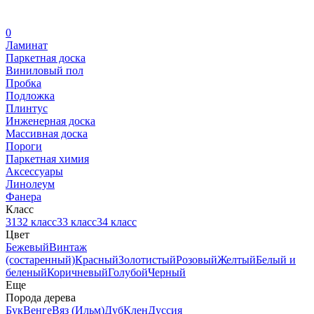
0
Ламинат
Паркетная доска
Виниловый пол
Пробка
Подложка
Плинтус
Инженерная доска
Массивная доска
Пороги
Паркетная химия
Аксессуары
Линолеум
Фанера
Класс
31
32 класс
33 класс
34 класс
Цвет
Бежевый
Винтаж
(состаренный)
Красный
Золотистый
Розовый
Желтый
Белый и
беленый
Коричневый
Голубой
Черный
Еще
Порода дерева
Бук
Венге
Вяз (Ильм)
Дуб
Клен
Дуссия