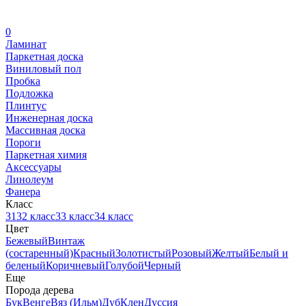
0
Ламинат
Паркетная доска
Виниловый пол
Пробка
Подложка
Плинтус
Инженерная доска
Массивная доска
Пороги
Паркетная химия
Аксессуары
Линолеум
Фанера
Класс
31
32 класс
33 класс
34 класс
Цвет
Бежевый
Винтаж
(состаренный)
Красный
Золотистый
Розовый
Желтый
Белый и
беленый
Коричневый
Голубой
Черный
Еще
Порода дерева
Бук
Венге
Вяз (Ильм)
Дуб
Клен
Дуссия