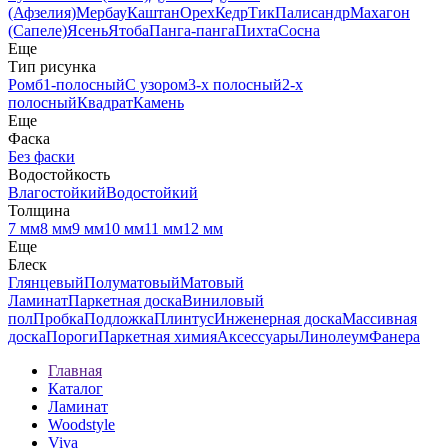
(Афзелия)
Мербау
Каштан
Орех
Кедр
Тик
Палисандр
Махагон
(Сапеле)
Ясень
Ятоба
Панга-панга
Пихта
Сосна
Еще
Тип рисунка
Ромб
1-полосный
С узором
3-х полосный
2-х
полосный
Квадрат
Камень
Еще
Фаска
Без фаски
Водостойкость
Влагостойкий
Водостойкий
Толщина
7 мм
8 мм
9 мм
10 мм
11 мм
12 мм
Еще
Блеск
Глянцевый
Полуматовый
Матовый
Ламинат
Паркетная доска
Виниловый
пол
Пробка
Подложка
Плинтус
Инженерная доска
Массивная
доска
Пороги
Паркетная химия
Аксессуары
Линолеум
Фанера
Главная
Каталог
Ламинат
Woodstyle
Viva