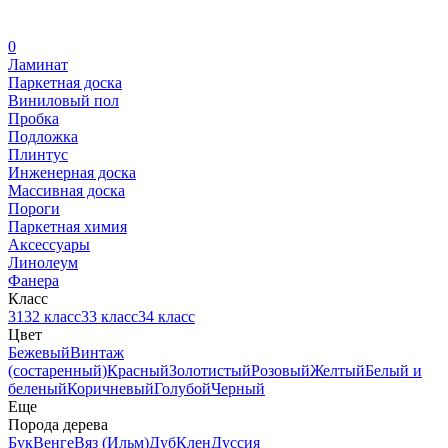
0
Ламинат
Паркетная доска
Виниловый пол
Пробка
Подложка
Плинтус
Инженерная доска
Массивная доска
Пороги
Паркетная химия
Аксессуары
Линолеум
Фанера
Класс
31
32 класс
33 класс
34 класс
Цвет
Бежевый
Винтаж
(состаренный)
Красный
Золотистый
Розовый
Желтый
Белый и
беленый
Коричневый
Голубой
Черный
Еще
Порода дерева
Бук
Венге
Вяз (Ильм)
Дуб
Клен
Дуссия