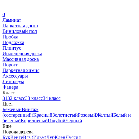
0
Ламинат
Паркетная доска
Виниловый пол
Пробка
Подложка
Плинтус
Инженерная доска
Массивная доска
Пороги
Паркетная химия
Аксессуары
Линолеум
Фанера
Класс
31
32 класс
33 класс
34 класс
Цвет
Бежевый
Винтаж
(состаренный)
Красный
Золотистый
Розовый
Желтый
Белый и
беленый
Коричневый
Голубой
Черный
Еще
Порода дерева
Бук
Венге
Вяз (Ильм)
Дуб
Клен
Дуссия