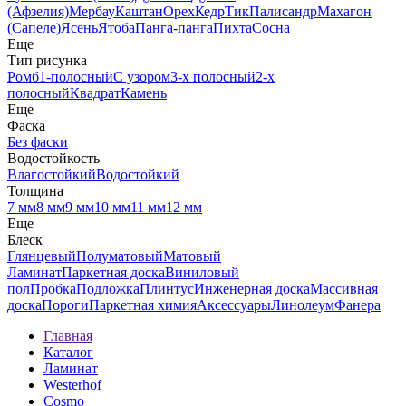
(Афзелия)
Мербау
Каштан
Орех
Кедр
Тик
Палисандр
Махагон
(Сапеле)
Ясень
Ятоба
Панга-панга
Пихта
Сосна
Еще
Тип рисунка
Ромб
1-полосный
С узором
3-х полосный
2-х
полосный
Квадрат
Камень
Еще
Фаска
Без фаски
Водостойкость
Влагостойкий
Водостойкий
Толщина
7 мм
8 мм
9 мм
10 мм
11 мм
12 мм
Еще
Блеск
Глянцевый
Полуматовый
Матовый
Ламинат
Паркетная доска
Виниловый
пол
Пробка
Подложка
Плинтус
Инженерная доска
Массивная
доска
Пороги
Паркетная химия
Аксессуары
Линолеум
Фанера
Главная
Каталог
Ламинат
Westerhof
Cosmo