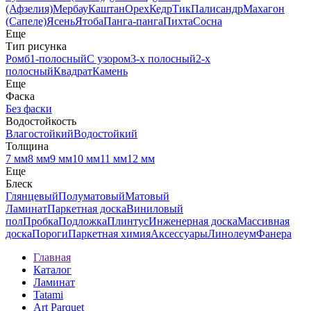
(Афзелия)
Мербау
Каштан
Орех
Кедр
Тик
Палисандр
Махагон
(Сапеле)
Ясень
Ятоба
Панга-панга
Пихта
Сосна
Еще
Тип рисунка
Ромб
1-полосный
С узором
3-х полосный
2-х
полосный
Квадрат
Камень
Еще
Фаска
Без фаски
Водостойкость
Влагостойкий
Водостойкий
Толщина
7 мм
8 мм
9 мм
10 мм
11 мм
12 мм
Еще
Блеск
Глянцевый
Полуматовый
Матовый
Ламинат
Паркетная доска
Виниловый
пол
Пробка
Подложка
Плинтус
Инженерная доска
Массивная
доска
Пороги
Паркетная химия
Аксессуары
Линолеум
Фанера
Главная
Каталог
Ламинат
Tatami
Art Parquet