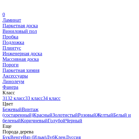
0
Ламинат
Паркетная доска
Виниловый пол
Пробка
Подложка
Плинтус
Инженерная доска
Массивная доска
Пороги
Паркетная химия
Аксессуары
Линолеум
Фанера
Класс
31
32 класс
33 класс
34 класс
Цвет
Бежевый
Винтаж
(состаренный)
Красный
Золотистый
Розовый
Желтый
Белый и
беленый
Коричневый
Голубой
Черный
Еще
Порода дерева
Бук
Венге
Вяз (Ильм)
Дуб
Клен
Дуссия