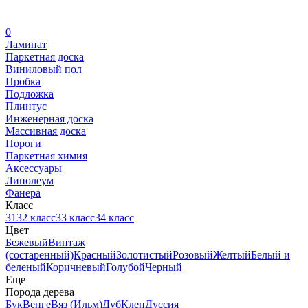
0
Ламинат
Паркетная доска
Виниловый пол
Пробка
Подложка
Плинтус
Инженерная доска
Массивная доска
Пороги
Паркетная химия
Аксессуары
Линолеум
Фанера
Класс
31
32 класс
33 класс
34 класс
Цвет
Бежевый
Винтаж
(состаренный)
Красный
Золотистый
Розовый
Желтый
Белый и
беленый
Коричневый
Голубой
Черный
Еще
Порода дерева
Бук
Венге
Вяз (Ильм)
Дуб
Клен
Дуссия