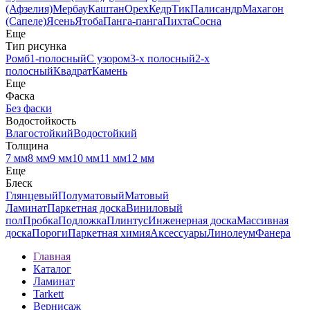
(Афзелия)
Мербау
Каштан
Орех
Кедр
Тик
Палисандр
Махагон
(Сапеле)
Ясень
Ятоба
Панга-панга
Пихта
Сосна
Еще
Тип рисунка
Ромб
1-полосный
С узором
3-х полосный
2-х
полосный
Квадрат
Камень
Еще
Фаска
Без фаски
Водостойкость
Влагостойкий
Водостойкий
Толщина
7 мм
8 мм
9 мм
10 мм
11 мм
12 мм
Еще
Блеск
Глянцевый
Полуматовый
Матовый
Ламинат
Паркетная доска
Виниловый
пол
Пробка
Подложка
Плинтус
Инженерная доска
Массивная
доска
Пороги
Паркетная химия
Аксессуары
Линолеум
Фанера
Главная
Каталог
Ламинат
Tarkett
Вернисаж