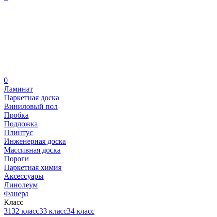
0
Ламинат
Паркетная доска
Виниловый пол
Пробка
Подложка
Плинтус
Инженерная доска
Массивная доска
Пороги
Паркетная химия
Аксессуары
Линолеум
Фанера
Класс
31
32 класс
33 класс
34 класс