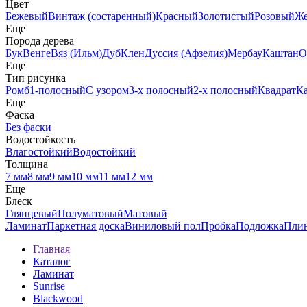
Цвет
Бежевый
Винтаж (состаренный)
Красный
Золотистый
Розовый
Ж
Еще
Порода дерева
Бук
Венге
Вяз (Ильм)
Дуб
Клен
Дуссия (Афзелия)
Мербау
Каштан
О
Еще
Тип рисунка
Ромб
1-полосный
С узором
3-х полосный
2-х полосный
Квадрат
К
Еще
Фаска
Без фаски
Водостойкость
Влагостойкий
Водостойкий
Толщина
7 мм
8 мм
9 мм
10 мм
11 мм
12 мм
Еще
Блеск
Глянцевый
Полуматовый
Матовый
Ламинат
Паркетная доска
Виниловый пол
Пробка
Подложка
Пли
Главная
Каталог
Ламинат
Sunrise
Blackwood