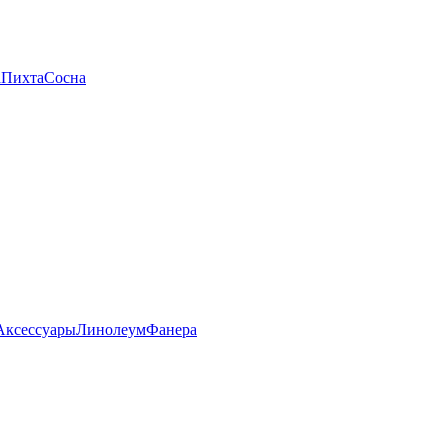
а
Пихта
Сосна
Аксессуары
Линолеум
Фанера