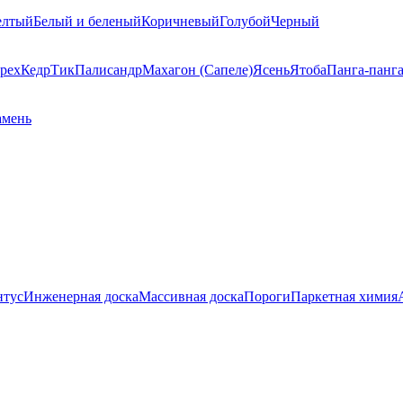
елтый
Белый и беленый
Коричневый
Голубой
Черный
рех
Кедр
Тик
Палисандр
Махагон (Сапеле)
Ясень
Ятоба
Панга-панг
амень
нтус
Инженерная доска
Массивная доска
Пороги
Паркетная химия