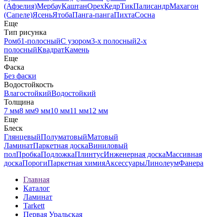
(Афзелия)
Мербау
Каштан
Орех
Кедр
Тик
Палисандр
Махагон
(Сапеле)
Ясень
Ятоба
Панга-панга
Пихта
Сосна
Еще
Тип рисунка
Ромб
1-полосный
С узором
3-х полосный
2-х
полосный
Квадрат
Камень
Еще
Фаска
Без фаски
Водостойкость
Влагостойкий
Водостойкий
Толщина
7 мм
8 мм
9 мм
10 мм
11 мм
12 мм
Еще
Блеск
Глянцевый
Полуматовый
Матовый
Ламинат
Паркетная доска
Виниловый
пол
Пробка
Подложка
Плинтус
Инженерная доска
Массивная
доска
Пороги
Паркетная химия
Аксессуары
Линолеум
Фанера
Главная
Каталог
Ламинат
Tarkett
Первая Уральская