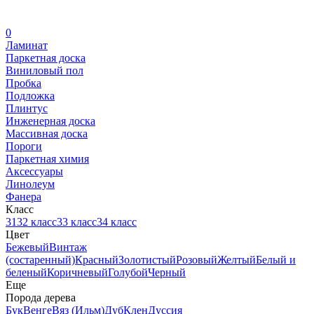
0
Ламинат
Паркетная доска
Виниловый пол
Пробка
Подложка
Плинтус
Инженерная доска
Массивная доска
Пороги
Паркетная химия
Аксессуары
Линолеум
Фанера
Класс
31
32 класс
33 класс
34 класс
Цвет
Бежевый
Винтаж
(состаренный)
Красный
Золотистый
Розовый
Желтый
Белый и
беленый
Коричневый
Голубой
Черный
Еще
Порода дерева
Бук
Венге
Вяз (Ильм)
Дуб
Клен
Дуссия