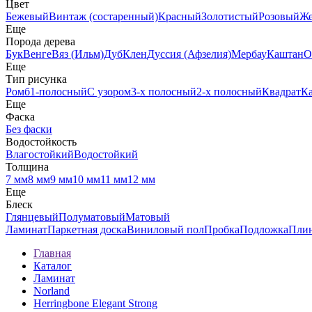
Цвет
Бежевый
Винтаж (состаренный)
Красный
Золотистый
Розовый
Ж
Еще
Порода дерева
Бук
Венге
Вяз (Ильм)
Дуб
Клен
Дуссия (Афзелия)
Мербау
Каштан
О
Еще
Тип рисунка
Ромб
1-полосный
С узором
3-х полосный
2-х полосный
Квадрат
К
Еще
Фаска
Без фаски
Водостойкость
Влагостойкий
Водостойкий
Толщина
7 мм
8 мм
9 мм
10 мм
11 мм
12 мм
Еще
Блеск
Глянцевый
Полуматовый
Матовый
Ламинат
Паркетная доска
Виниловый пол
Пробка
Подложка
Пли
Главная
Каталог
Ламинат
Norland
Herringbone Elegant Strong