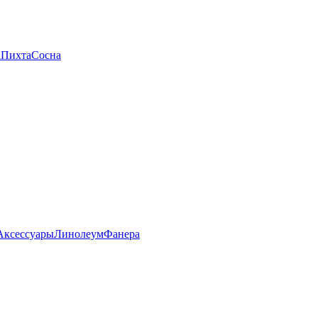
а
Пихта
Сосна
Аксессуары
Линолеум
Фанера