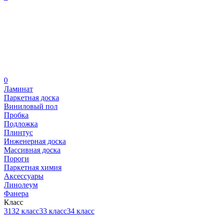
0
Ламинат
Паркетная доска
Виниловый пол
Пробка
Подложка
Плинтус
Инженерная доска
Массивная доска
Пороги
Паркетная химия
Аксессуары
Линолеум
Фанера
Класс
31
32 класс
33 класс
34 класс