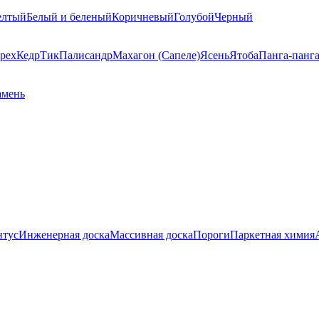
елтый
Белый и беленый
Коричневый
Голубой
Черный
рех
Кедр
Тик
Палисандр
Махагон (Сапеле)
Ясень
Ятоба
Панга-панг
амень
нтус
Инженерная доска
Массивная доска
Пороги
Паркетная химия