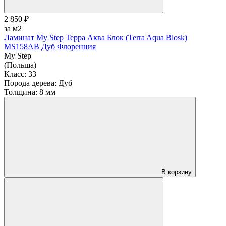
2 850 ₽
за м2
Ламинат My Step Терра Аква Блок (Terra Aqua Blosk)
MS158AB Дуб Флоренция
My Step
(Польша)
Класс:
33
Порода дерева:
Дуб
Толщина:
8 мм
В корзину