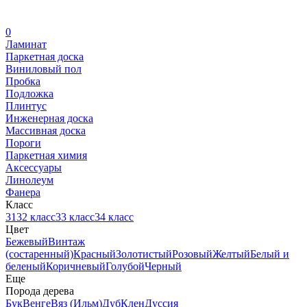
0
Ламинат
Паркетная доска
Виниловый пол
Пробка
Подложка
Плинтус
Инженерная доска
Массивная доска
Пороги
Паркетная химия
Аксессуары
Линолеум
Фанера
Класс
31
32 класс
33 класс
34 класс
Цвет
Бежевый
Винтаж
(состаренный)
Красный
Золотистый
Розовый
Желтый
Белый и
беленый
Коричневый
Голубой
Черный
Еще
Порода дерева
Бук
Венге
Вяз (Ильм)
Дуб
Клен
Дуссия