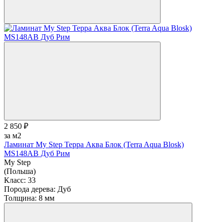
2 850 ₽
за м2
Ламинат My Step Терра Аква Блок (Terra Aqua Blosk)
MS148AB Дуб Рим
My Step
(Польша)
Класс:
33
Порода дерева:
Дуб
Толщина:
8 мм