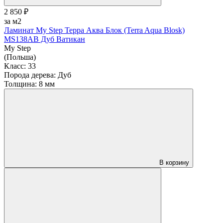
2 850 ₽
за м2
Ламинат My Step Терра Аква Блок (Terra Aqua Blosk)
MS138AB Дуб Ватикан
My Step
(Польша)
Класс:
33
Порода дерева:
Дуб
Толщина:
8 мм
В корзину