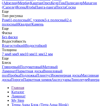
(Афзелия)
Мербау
Каштан
Орех
Кедр
Тик
Палисандр
Махагон
(Сапеле)
Ясень
Ятоба
Панга-панга
Пихта
Сосна
Еще
Тип рисунка
Ромб
1-полосный
С узором
3-х полосный
2-х
полосный
Квадрат
Камень
Еще
Фаска
Без фаски
Водостойкость
Влагостойкий
Водостойкий
Толщина
7 мм
8 мм
9 мм
10 мм
11 мм
12 мм
Еще
Блеск
Глянцевый
Полуматовый
Матовый
Ламинат
Паркетная доска
Виниловый
пол
Пробка
Подложка
Плинтус
Инженерная доска
Массивная
доска
Пороги
Паркетная химия
Аксессуары
Линолеум
Фанера
Главная
Каталог
Ламинат
My Step
Терра Аква Блок (Terra Aqua Blosk)