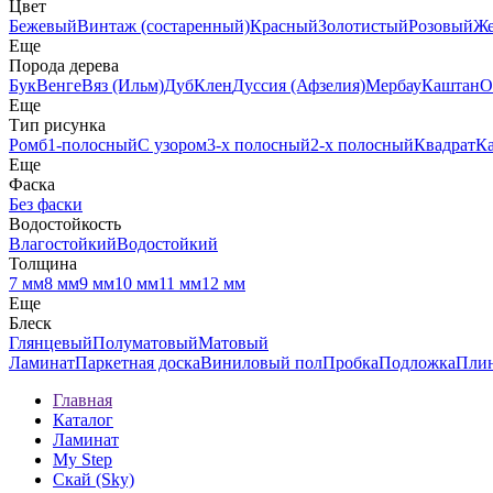
Цвет
Бежевый
Винтаж (состаренный)
Красный
Золотистый
Розовый
Ж
Еще
Порода дерева
Бук
Венге
Вяз (Ильм)
Дуб
Клен
Дуссия (Афзелия)
Мербау
Каштан
О
Еще
Тип рисунка
Ромб
1-полосный
С узором
3-х полосный
2-х полосный
Квадрат
К
Еще
Фаска
Без фаски
Водостойкость
Влагостойкий
Водостойкий
Толщина
7 мм
8 мм
9 мм
10 мм
11 мм
12 мм
Еще
Блеск
Глянцевый
Полуматовый
Матовый
Ламинат
Паркетная доска
Виниловый пол
Пробка
Подложка
Пли
Главная
Каталог
Ламинат
My Step
Скай (Sky)