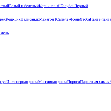
елтый
Белый и беленый
Коричневый
Голубой
Черный
рех
Кедр
Тик
Палисандр
Махагон (Сапеле)
Ясень
Ятоба
Панга-панг
амень
нтус
Инженерная доска
Массивная доска
Пороги
Паркетная химия