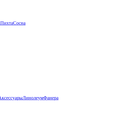
а
Пихта
Сосна
Аксессуары
Линолеум
Фанера