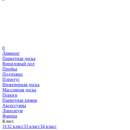
0
Ламинат
Паркетная доска
Виниловый пол
Пробка
Подложка
Плинтус
Инженерная доска
Массивная доска
Пороги
Паркетная химия
Аксессуары
Линолеум
Фанера
Класс
31
32 класс
33 класс
34 класс