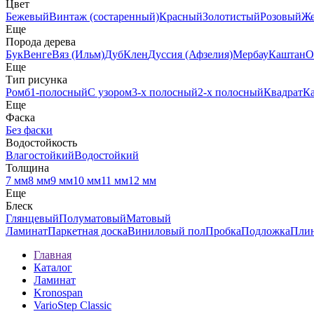
Цвет
Бежевый
Винтаж (состаренный)
Красный
Золотистый
Розовый
Ж
Еще
Порода дерева
Бук
Венге
Вяз (Ильм)
Дуб
Клен
Дуссия (Афзелия)
Мербау
Каштан
О
Еще
Тип рисунка
Ромб
1-полосный
С узором
3-х полосный
2-х полосный
Квадрат
К
Еще
Фаска
Без фаски
Водостойкость
Влагостойкий
Водостойкий
Толщина
7 мм
8 мм
9 мм
10 мм
11 мм
12 мм
Еще
Блеск
Глянцевый
Полуматовый
Матовый
Ламинат
Паркетная доска
Виниловый пол
Пробка
Подложка
Пли
Главная
Каталог
Ламинат
Kronospan
VarioStep Classic