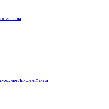
а
Пихта
Сосна
Аксессуары
Линолеум
Фанера