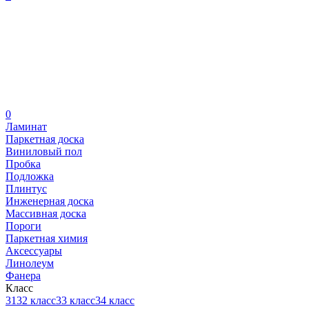
0
Ламинат
Паркетная доска
Виниловый пол
Пробка
Подложка
Плинтус
Инженерная доска
Массивная доска
Пороги
Паркетная химия
Аксессуары
Линолеум
Фанера
Класс
31
32 класс
33 класс
34 класс