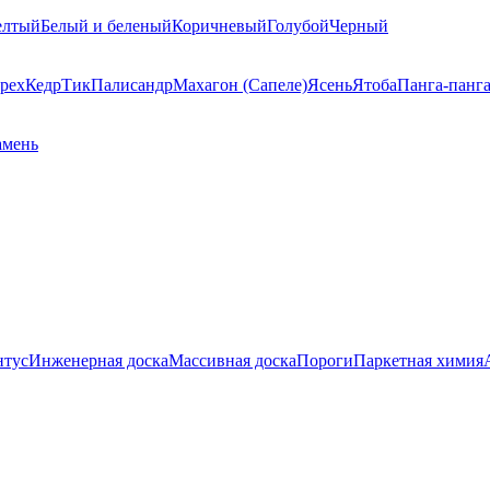
елтый
Белый и беленый
Коричневый
Голубой
Черный
рех
Кедр
Тик
Палисандр
Махагон (Сапеле)
Ясень
Ятоба
Панга-панг
амень
нтус
Инженерная доска
Массивная доска
Пороги
Паркетная химия