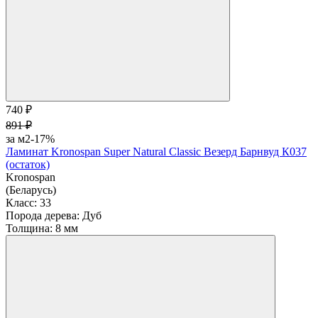
740 ₽
891 ₽
за м2
-17%
Ламинат Kronospan Super Natural Classic Везерд Барнвуд К037
(остаток)
Kronospan
(Беларусь)
Класс:
33
Порода дерева:
Дуб
Толщина:
8 мм