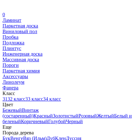
0
Ламинат
Паркетная доска
Виниловый пол
Пробка
Подложка
Плинтус
Инженерная доска
Массивная доска
Пороги
Паркетная химия
Аксессуары
Линолеум
Фанера
Класс
31
32 класс
33 класс
34 класс
Цвет
Бежевый
Винтаж
(состаренный)
Красный
Золотистый
Розовый
Желтый
Белый и
беленый
Коричневый
Голубой
Черный
Еще
Порода дерева
Бук
Венге
Вяз (Ильм)
Дуб
Клен
Дуссия