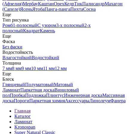
(Афзелия)
Мербау
Каштан
Орех
Кедр
Тик
Палисандр
Махагон
(Сапеле)
Ясень
Ятоба
Панга-панга
Пихта
Сосна
Еще
Тип рисунка
Ромб
1-полосный
С узором
3-х полосный
2-х
полосный
Квадрат
Камень
Еще
Фаска
Без фаски
Водостойкость
Влагостойкий
Водостойкий
Толщина
7 мм
8 мм
9 мм
10 мм
11 мм
12 мм
Еще
Блеск
Глянцевый
Полуматовый
Матовый
Ламинат
Паркетная доска
Виниловый
пол
Пробка
Подложка
Плинтус
Инженерная доска
Массивная
доска
Пороги
Паркетная химия
Аксессуары
Линолеум
Фанера
Главная
Каталог
Ламинат
Kronospan
Super Natural Classic