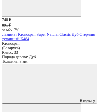
740 ₽
891 ₽
за м2
-17%
Ламинат Kronospan Super Natural Classic Дуб Стерлинг
туманный К484
Kronospan
(Беларусь)
Класс:
33
Порода дерева:
Дуб
Толщина:
8 мм
В корзину