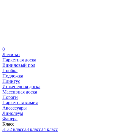
0
Ламинат
Паркетная доска
Виниловый пол
Пробка
Подложка
Плинтус
Инженерная доска
Массивная доска
Пороги
Паркетная химия
Аксессуары
Линолеум
Фанера
Класс
31
32 класс
33 класс
34 класс