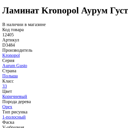
Ламинат Kronopol Аурум Густ
В наличии в магазине
Код товара
12405
Артикул
D3484
Производитель
Kronopol
Серия
Aurum Gusto
Страна
Польша
Класс
33
Цвет
Коричневый
Порода дерева
Орех
Тип рисунка
1-полосный
Фаска
V-образная