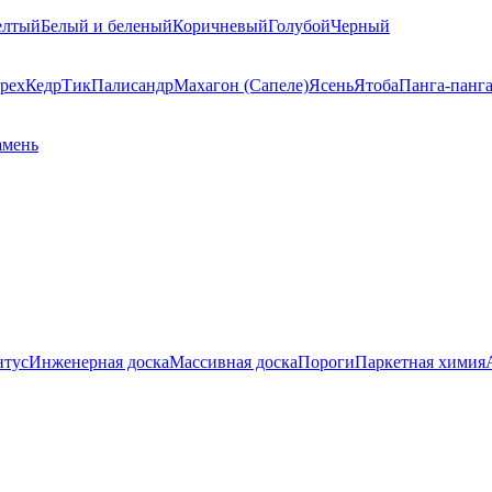
елтый
Белый и беленый
Коричневый
Голубой
Черный
рех
Кедр
Тик
Палисандр
Махагон (Сапеле)
Ясень
Ятоба
Панга-панг
амень
нтус
Инженерная доска
Массивная доска
Пороги
Паркетная химия