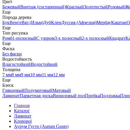
Цвет
Бежевый
Винтаж (состаренный)
Красный
Золотистый
Розовый
Ж
Еще
Порода дерева
Бук
Венге
Вяз (Ильм)
Дуб
Клен
Дуссия (Афзелия)
Мербау
Каштан
О
Еще
Тип рисунка
Ромб
1-полосный
С узором
3-х полосный
2-х полосный
Квадрат
К
Еще
Фаска
Без фаски
Водостойкость
Влагостойкий
Водостойкий
Толщина
7 мм
8 мм
9 мм
10 мм
11 мм
12 мм
Еще
Блеск
Глянцевый
Полуматовый
Матовый
Ламинат
Паркетная доска
Виниловый пол
Пробка
Подложка
Пли
Главная
Каталог
Ламинат
Kronopol
Аурум Густо (Aurum Gusto)