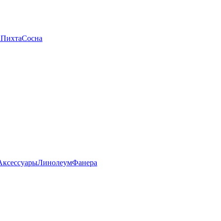
а
Пихта
Сосна
Аксессуары
Линолеум
Фанера