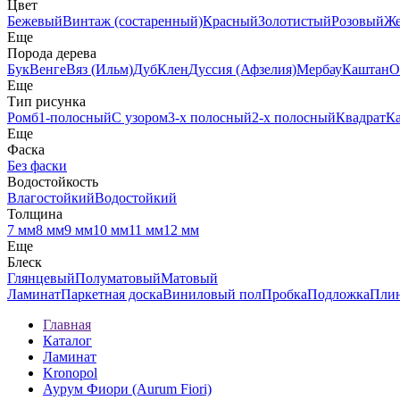
Цвет
Бежевый
Винтаж (состаренный)
Красный
Золотистый
Розовый
Ж
Еще
Порода дерева
Бук
Венге
Вяз (Ильм)
Дуб
Клен
Дуссия (Афзелия)
Мербау
Каштан
О
Еще
Тип рисунка
Ромб
1-полосный
С узором
3-х полосный
2-х полосный
Квадрат
К
Еще
Фаска
Без фаски
Водостойкость
Влагостойкий
Водостойкий
Толщина
7 мм
8 мм
9 мм
10 мм
11 мм
12 мм
Еще
Блеск
Глянцевый
Полуматовый
Матовый
Ламинат
Паркетная доска
Виниловый пол
Пробка
Подложка
Пли
Главная
Каталог
Ламинат
Kronopol
Аурум Фиори (Aurum Fiori)