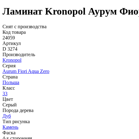
Ламинат Kronopol Аурум Фиор
Снят с производства
Код товара
24059
Артикул
D 3274
Производитель
Kronopol
Серия
Aurum Fiori Aqua Zero
Страна
Польша
Класс
33
Цвет
Серый
Порода дерева
Дуб
Тип рисунка
Камень
Фаска
4-х сторонняя