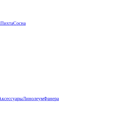
а
Пихта
Сосна
Аксессуары
Линолеум
Фанера