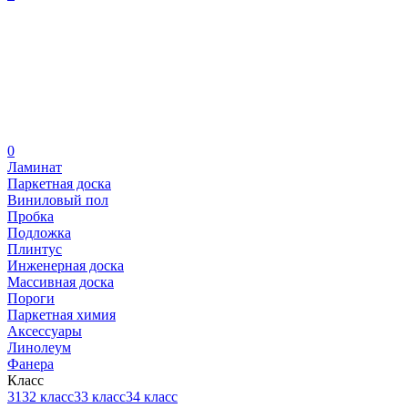
0
Ламинат
Паркетная доска
Виниловый пол
Пробка
Подложка
Плинтус
Инженерная доска
Массивная доска
Пороги
Паркетная химия
Аксессуары
Линолеум
Фанера
Класс
31
32 класс
33 класс
34 класс