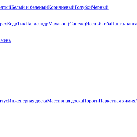
елтый
Белый и беленый
Коричневый
Голубой
Черный
рех
Кедр
Тик
Палисандр
Махагон (Сапеле)
Ясень
Ятоба
Панга-панг
амень
нтус
Инженерная доска
Массивная доска
Пороги
Паркетная химия