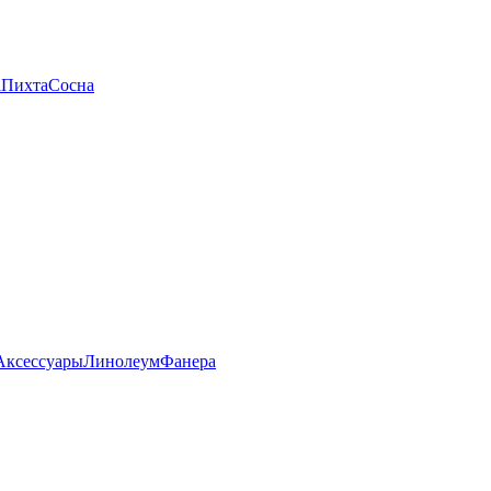
а
Пихта
Сосна
Аксессуары
Линолеум
Фанера