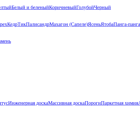
елтый
Белый и беленый
Коричневый
Голубой
Черный
рех
Кедр
Тик
Палисандр
Махагон (Сапеле)
Ясень
Ятоба
Панга-панг
амень
нтус
Инженерная доска
Массивная доска
Пороги
Паркетная химия