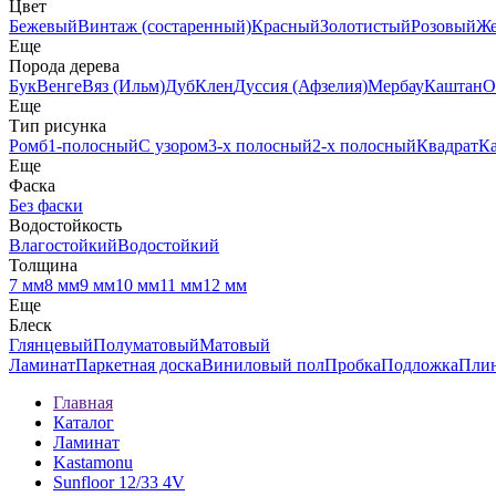
Цвет
Бежевый
Винтаж (состаренный)
Красный
Золотистый
Розовый
Ж
Еще
Порода дерева
Бук
Венге
Вяз (Ильм)
Дуб
Клен
Дуссия (Афзелия)
Мербау
Каштан
О
Еще
Тип рисунка
Ромб
1-полосный
С узором
3-х полосный
2-х полосный
Квадрат
К
Еще
Фаска
Без фаски
Водостойкость
Влагостойкий
Водостойкий
Толщина
7 мм
8 мм
9 мм
10 мм
11 мм
12 мм
Еще
Блеск
Глянцевый
Полуматовый
Матовый
Ламинат
Паркетная доска
Виниловый пол
Пробка
Подложка
Пли
Главная
Каталог
Ламинат
Kastamonu
Sunfloor 12/33 4V