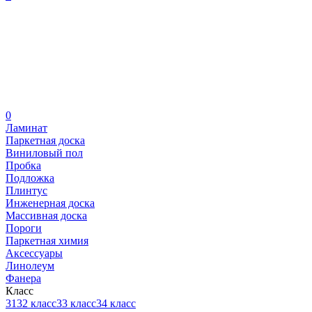
0
Ламинат
Паркетная доска
Виниловый пол
Пробка
Подложка
Плинтус
Инженерная доска
Массивная доска
Пороги
Паркетная химия
Аксессуары
Линолеум
Фанера
Класс
31
32 класс
33 класс
34 класс