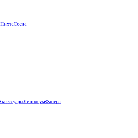
а
Пихта
Сосна
Аксессуары
Линолеум
Фанера