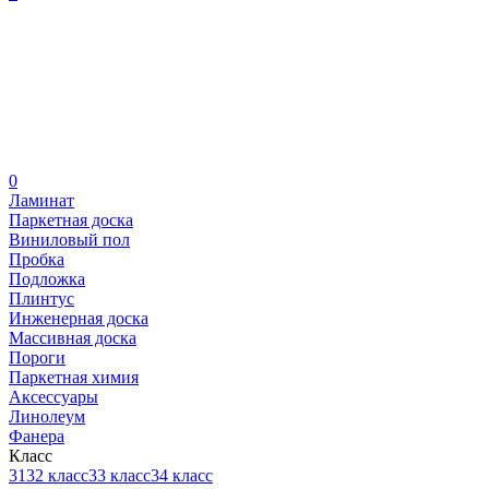
0
Ламинат
Паркетная доска
Виниловый пол
Пробка
Подложка
Плинтус
Инженерная доска
Массивная доска
Пороги
Паркетная химия
Аксессуары
Линолеум
Фанера
Класс
31
32 класс
33 класс
34 класс