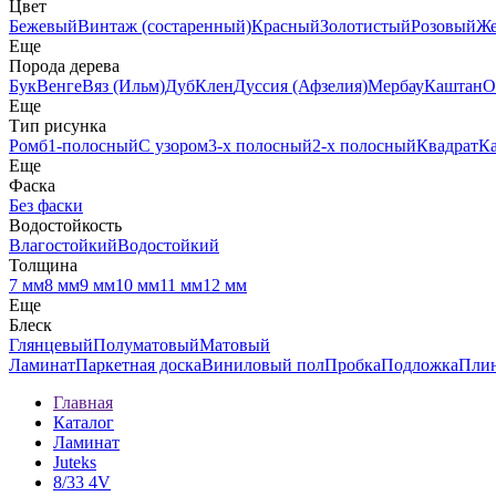
Цвет
Бежевый
Винтаж (состаренный)
Красный
Золотистый
Розовый
Ж
Еще
Порода дерева
Бук
Венге
Вяз (Ильм)
Дуб
Клен
Дуссия (Афзелия)
Мербау
Каштан
О
Еще
Тип рисунка
Ромб
1-полосный
С узором
3-х полосный
2-х полосный
Квадрат
К
Еще
Фаска
Без фаски
Водостойкость
Влагостойкий
Водостойкий
Толщина
7 мм
8 мм
9 мм
10 мм
11 мм
12 мм
Еще
Блеск
Глянцевый
Полуматовый
Матовый
Ламинат
Паркетная доска
Виниловый пол
Пробка
Подложка
Пли
Главная
Каталог
Ламинат
Juteks
8/33 4V