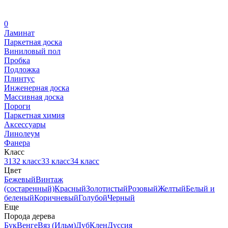
0
Ламинат
Паркетная доска
Виниловый пол
Пробка
Подложка
Плинтус
Инженерная доска
Массивная доска
Пороги
Паркетная химия
Аксессуары
Линолеум
Фанера
Класс
31
32 класс
33 класс
34 класс
Цвет
Бежевый
Винтаж
(состаренный)
Красный
Золотистый
Розовый
Желтый
Белый и
беленый
Коричневый
Голубой
Черный
Еще
Порода дерева
Бук
Венге
Вяз (Ильм)
Дуб
Клен
Дуссия