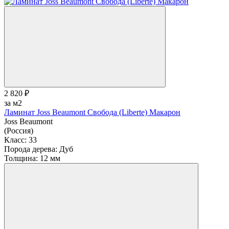
2 820 ₽
за м2
Ламинат Joss Beaumont Свобода (Liberte) Макарон
Joss Beaumont
(Россия)
Класс:
33
Порода дерева:
Дуб
Толщина:
12 мм