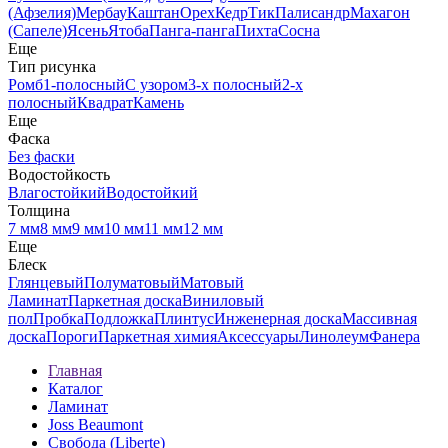
(Афзелия)
Мербау
Каштан
Орех
Кедр
Тик
Палисандр
Махагон
(Сапеле)
Ясень
Ятоба
Панга-панга
Пихта
Сосна
Еще
Тип рисунка
Ромб
1-полосный
С узором
3-х полосный
2-х
полосный
Квадрат
Камень
Еще
Фаска
Без фаски
Водостойкость
Влагостойкий
Водостойкий
Толщина
7 мм
8 мм
9 мм
10 мм
11 мм
12 мм
Еще
Блеск
Глянцевый
Полуматовый
Матовый
Ламинат
Паркетная доска
Виниловый
пол
Пробка
Подложка
Плинтус
Инженерная доска
Массивная
доска
Пороги
Паркетная химия
Аксессуары
Линолеум
Фанера
Главная
Каталог
Ламинат
Joss Beaumont
Свобода (Liberte)