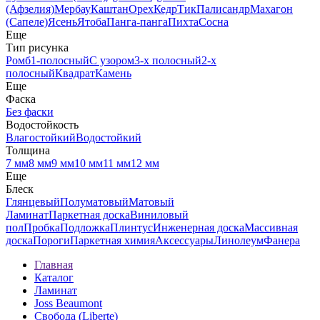
(Афзелия)
Мербау
Каштан
Орех
Кедр
Тик
Палисандр
Махагон
(Сапеле)
Ясень
Ятоба
Панга-панга
Пихта
Сосна
Еще
Тип рисунка
Ромб
1-полосный
С узором
3-х полосный
2-х
полосный
Квадрат
Камень
Еще
Фаска
Без фаски
Водостойкость
Влагостойкий
Водостойкий
Толщина
7 мм
8 мм
9 мм
10 мм
11 мм
12 мм
Еще
Блеск
Глянцевый
Полуматовый
Матовый
Ламинат
Паркетная доска
Виниловый
пол
Пробка
Подложка
Плинтус
Инженерная доска
Массивная
доска
Пороги
Паркетная химия
Аксессуары
Линолеум
Фанера
Главная
Каталог
Ламинат
Joss Beaumont
Свобода (Liberte)