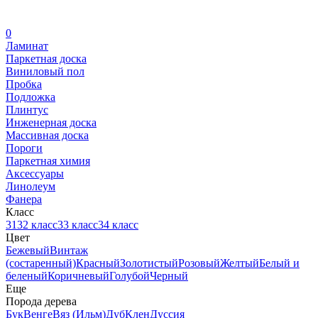
0
Ламинат
Паркетная доска
Виниловый пол
Пробка
Подложка
Плинтус
Инженерная доска
Массивная доска
Пороги
Паркетная химия
Аксессуары
Линолеум
Фанера
Класс
31
32 класс
33 класс
34 класс
Цвет
Бежевый
Винтаж
(состаренный)
Красный
Золотистый
Розовый
Желтый
Белый и
беленый
Коричневый
Голубой
Черный
Еще
Порода дерева
Бук
Венге
Вяз (Ильм)
Дуб
Клен
Дуссия