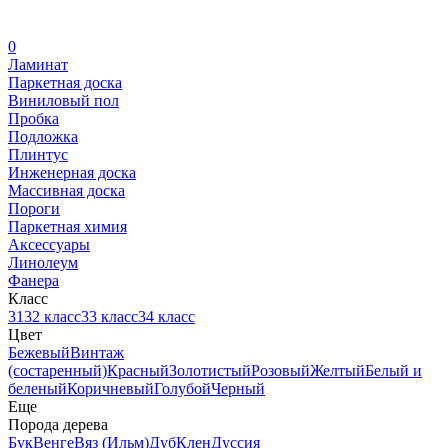
0
Ламинат
Паркетная доска
Виниловый пол
Пробка
Подложка
Плинтус
Инженерная доска
Массивная доска
Пороги
Паркетная химия
Аксессуары
Линолеум
Фанера
Класс
31
32 класс
33 класс
34 класс
Цвет
Бежевый
Винтаж
(состаренный)
Красный
Золотистый
Розовый
Желтый
Белый и
беленый
Коричневый
Голубой
Черный
Еще
Порода дерева
Бук
Венге
Вяз (Ильм)
Дуб
Клен
Дуссия