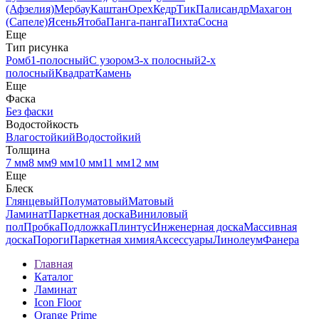
(Афзелия)
Мербау
Каштан
Орех
Кедр
Тик
Палисандр
Махагон
(Сапеле)
Ясень
Ятоба
Панга-панга
Пихта
Сосна
Еще
Тип рисунка
Ромб
1-полосный
С узором
3-х полосный
2-х
полосный
Квадрат
Камень
Еще
Фаска
Без фаски
Водостойкость
Влагостойкий
Водостойкий
Толщина
7 мм
8 мм
9 мм
10 мм
11 мм
12 мм
Еще
Блеск
Глянцевый
Полуматовый
Матовый
Ламинат
Паркетная доска
Виниловый
пол
Пробка
Подложка
Плинтус
Инженерная доска
Массивная
доска
Пороги
Паркетная химия
Аксессуары
Линолеум
Фанера
Главная
Каталог
Ламинат
Icon Floor
Orange Prime