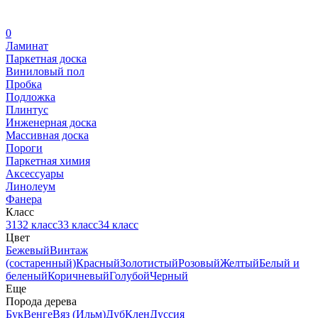
0
Ламинат
Паркетная доска
Виниловый пол
Пробка
Подложка
Плинтус
Инженерная доска
Массивная доска
Пороги
Паркетная химия
Аксессуары
Линолеум
Фанера
Класс
31
32 класс
33 класс
34 класс
Цвет
Бежевый
Винтаж
(состаренный)
Красный
Золотистый
Розовый
Желтый
Белый и
беленый
Коричневый
Голубой
Черный
Еще
Порода дерева
Бук
Венге
Вяз (Ильм)
Дуб
Клен
Дуссия