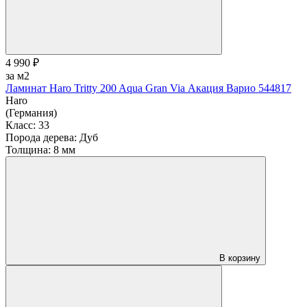
4 990 ₽
за м2
Ламинат Haro Tritty 200 Aqua Gran Via Акация Варио 544817
Haro
(Германия)
Класс:
33
Порода дерева:
Дуб
Толщина:
8 мм
В корзину