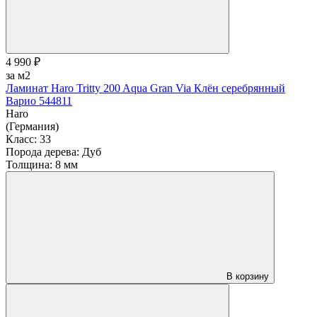
4 990 ₽
за м2
Ламинат Haro Tritty 200 Aqua Gran Via Клён серебрянный
Варио 544811
Haro
(Германия)
Класс:
33
Порода дерева:
Дуб
Толщина:
8 мм
В корзину