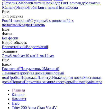
(Афзелия)
Мербау
Каштан
Орех
Кедр
Тик
Палисандр
Махагон
(Сапеле)
Ясень
Ятоба
Панга-панга
Пихта
Сосна
Еще
Тип рисунка
Ромб
1-полосный
С узором
3-х полосный
2-х
полосный
Квадрат
Камень
Еще
Фаска
Без фаски
Водостойкость
Влагостойкий
Водостойкий
Толщина
7 мм
8 мм
9 мм
10 мм
11 мм
12 мм
Еще
Блеск
Глянцевый
Полуматовый
Матовый
Ламинат
Паркетная доска
Виниловый
пол
Пробка
Подложка
Плинтус
Инженерная доска
Массивная
доска
Пороги
Паркетная химия
Аксессуары
Линолеум
Фанера
Главная
Каталог
Ламинат
Haro
Tritty 200 Aqua Gran Via 4V