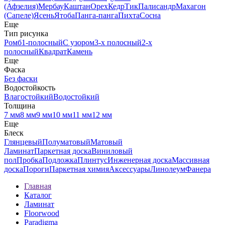
(Афзелия)
Мербау
Каштан
Орех
Кедр
Тик
Палисандр
Махагон
(Сапеле)
Ясень
Ятоба
Панга-панга
Пихта
Сосна
Еще
Тип рисунка
Ромб
1-полосный
С узором
3-х полосный
2-х
полосный
Квадрат
Камень
Еще
Фаска
Без фаски
Водостойкость
Влагостойкий
Водостойкий
Толщина
7 мм
8 мм
9 мм
10 мм
11 мм
12 мм
Еще
Блеск
Глянцевый
Полуматовый
Матовый
Ламинат
Паркетная доска
Виниловый
пол
Пробка
Подложка
Плинтус
Инженерная доска
Массивная
доска
Пороги
Паркетная химия
Аксессуары
Линолеум
Фанера
Главная
Каталог
Ламинат
Floorwood
Paradigma