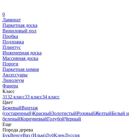
0
Ламинат
Паркетная доска
Виниловый пол
Пробка
Подложка
Плинтус
Инженерная доска
Массивная доска
Пороги
Паркетная химия
Аксессуары
Линолеум
Фанера
Класс
31
32 класс
33 класс
34 класс
Цвет
Бежевый
Винтаж
(состаренный)
Красный
Золотистый
Розовый
Желтый
Белый и
беленый
Коричневый
Голубой
Черный
Еще
Порода дерева
Бук
Венге
Вяз (Ильм)
Дуб
Клен
Дуссия