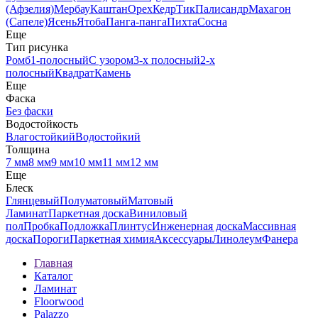
(Афзелия)
Мербау
Каштан
Орех
Кедр
Тик
Палисандр
Махагон
(Сапеле)
Ясень
Ятоба
Панга-панга
Пихта
Сосна
Еще
Тип рисунка
Ромб
1-полосный
С узором
3-х полосный
2-х
полосный
Квадрат
Камень
Еще
Фаска
Без фаски
Водостойкость
Влагостойкий
Водостойкий
Толщина
7 мм
8 мм
9 мм
10 мм
11 мм
12 мм
Еще
Блеск
Глянцевый
Полуматовый
Матовый
Ламинат
Паркетная доска
Виниловый
пол
Пробка
Подложка
Плинтус
Инженерная доска
Массивная
доска
Пороги
Паркетная химия
Аксессуары
Линолеум
Фанера
Главная
Каталог
Ламинат
Floorwood
Palazzo