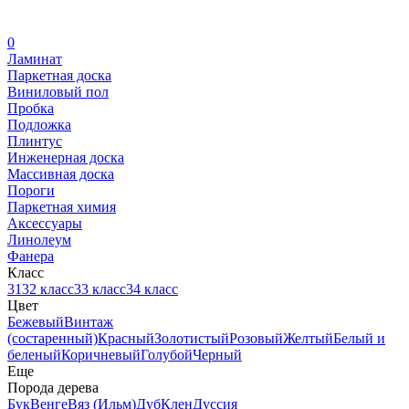
0
Ламинат
Паркетная доска
Виниловый пол
Пробка
Подложка
Плинтус
Инженерная доска
Массивная доска
Пороги
Паркетная химия
Аксессуары
Линолеум
Фанера
Класс
31
32 класс
33 класс
34 класс
Цвет
Бежевый
Винтаж
(состаренный)
Красный
Золотистый
Розовый
Желтый
Белый и
беленый
Коричневый
Голубой
Черный
Еще
Порода дерева
Бук
Венге
Вяз (Ильм)
Дуб
Клен
Дуссия