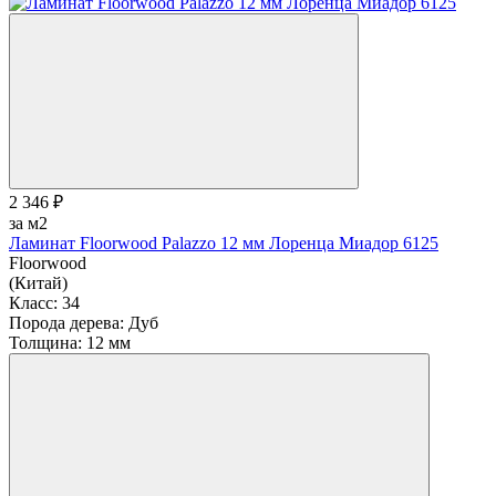
2 346 ₽
за м2
Ламинат Floorwood Palazzo 12 мм Лоренца Миадор 6125
Floorwood
(Китай)
Класс:
34
Порода дерева:
Дуб
Толщина:
12 мм