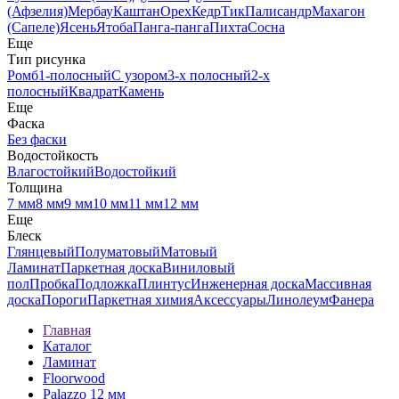
(Афзелия)
Мербау
Каштан
Орех
Кедр
Тик
Палисандр
Махагон
(Сапеле)
Ясень
Ятоба
Панга-панга
Пихта
Сосна
Еще
Тип рисунка
Ромб
1-полосный
С узором
3-х полосный
2-х
полосный
Квадрат
Камень
Еще
Фаска
Без фаски
Водостойкость
Влагостойкий
Водостойкий
Толщина
7 мм
8 мм
9 мм
10 мм
11 мм
12 мм
Еще
Блеск
Глянцевый
Полуматовый
Матовый
Ламинат
Паркетная доска
Виниловый
пол
Пробка
Подложка
Плинтус
Инженерная доска
Массивная
доска
Пороги
Паркетная химия
Аксессуары
Линолеум
Фанера
Главная
Каталог
Ламинат
Floorwood
Palazzo 12 мм