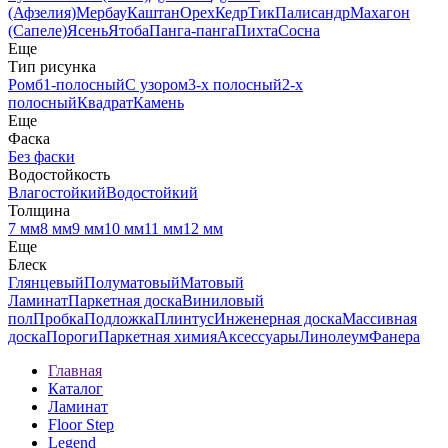
(Афзелия)
Мербау
Каштан
Орех
Кедр
Тик
Палисандр
Махагон
(Сапеле)
Ясень
Ятоба
Панга-панга
Пихта
Сосна
Еще
Тип рисунка
Ромб
1-полосный
С узором
3-х полосный
2-х
полосный
Квадрат
Камень
Еще
Фаска
Без фаски
Водостойкость
Влагостойкий
Водостойкий
Толщина
7 мм
8 мм
9 мм
10 мм
11 мм
12 мм
Еще
Блеск
Глянцевый
Полуматовый
Матовый
Ламинат
Паркетная доска
Виниловый
пол
Пробка
Подложка
Плинтус
Инженерная доска
Массивная
доска
Пороги
Паркетная химия
Аксессуары
Линолеум
Фанера
Главная
Каталог
Ламинат
Floor Step
Legend