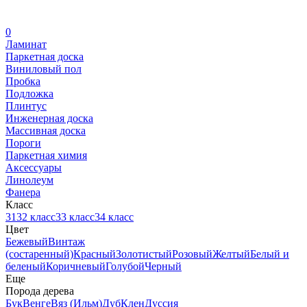
0
Ламинат
Паркетная доска
Виниловый пол
Пробка
Подложка
Плинтус
Инженерная доска
Массивная доска
Пороги
Паркетная химия
Аксессуары
Линолеум
Фанера
Класс
31
32 класс
33 класс
34 класс
Цвет
Бежевый
Винтаж
(состаренный)
Красный
Золотистый
Розовый
Желтый
Белый и
беленый
Коричневый
Голубой
Черный
Еще
Порода дерева
Бук
Венге
Вяз (Ильм)
Дуб
Клен
Дуссия