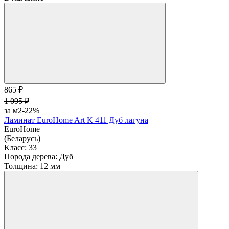
865 ₽
1 095 ₽
за м2
-22%
Ламинат EuroHome Art K 411 Дуб лагуна
EuroHome
(Беларусь)
Класс:
33
Порода дерева:
Дуб
Толщина:
12 мм