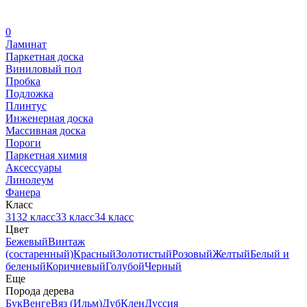
0
Ламинат
Паркетная доска
Виниловый пол
Пробка
Подложка
Плинтус
Инженерная доска
Массивная доска
Пороги
Паркетная химия
Аксессуары
Линолеум
Фанера
Класс
31
32 класс
33 класс
34 класс
Цвет
Бежевый
Винтаж
(состаренный)
Красный
Золотистый
Розовый
Желтый
Белый и
беленый
Коричневый
Голубой
Черный
Еще
Порода дерева
Бук
Венге
Вяз (Ильм)
Дуб
Клен
Дуссия