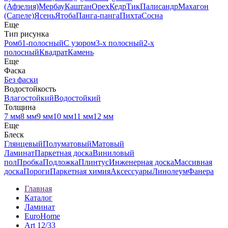
(Афзелия)
Мербау
Каштан
Орех
Кедр
Тик
Палисандр
Махагон
(Сапеле)
Ясень
Ятоба
Панга-панга
Пихта
Сосна
Еще
Тип рисунка
Ромб
1-полосный
С узором
3-х полосный
2-х
полосный
Квадрат
Камень
Еще
Фаска
Без фаски
Водостойкость
Влагостойкий
Водостойкий
Толщина
7 мм
8 мм
9 мм
10 мм
11 мм
12 мм
Еще
Блеск
Глянцевый
Полуматовый
Матовый
Ламинат
Паркетная доска
Виниловый
пол
Пробка
Подложка
Плинтус
Инженерная доска
Массивная
доска
Пороги
Паркетная химия
Аксессуары
Линолеум
Фанера
Главная
Каталог
Ламинат
EuroHome
Art 12/33