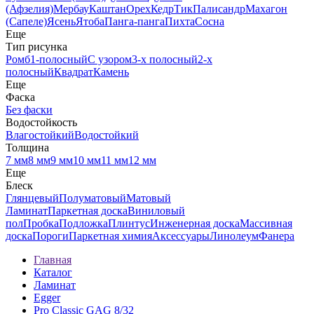
(Афзелия)
Мербау
Каштан
Орех
Кедр
Тик
Палисандр
Махагон
(Сапеле)
Ясень
Ятоба
Панга-панга
Пихта
Сосна
Еще
Тип рисунка
Ромб
1-полосный
С узором
3-х полосный
2-х
полосный
Квадрат
Камень
Еще
Фаска
Без фаски
Водостойкость
Влагостойкий
Водостойкий
Толщина
7 мм
8 мм
9 мм
10 мм
11 мм
12 мм
Еще
Блеск
Глянцевый
Полуматовый
Матовый
Ламинат
Паркетная доска
Виниловый
пол
Пробка
Подложка
Плинтус
Инженерная доска
Массивная
доска
Пороги
Паркетная химия
Аксессуары
Линолеум
Фанера
Главная
Каталог
Ламинат
Egger
Pro Classic GAG 8/32