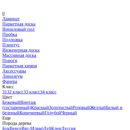
0
Ламинат
Паркетная доска
Виниловый пол
Пробка
Подложка
Плинтус
Инженерная доска
Массивная доска
Пороги
Паркетная химия
Аксессуары
Линолеум
Фанера
Класс
31
32 класс
33 класс
34 класс
Цвет
Бежевый
Винтаж
(состаренный)
Красный
Золотистый
Розовый
Желтый
Белый и
беленый
Коричневый
Голубой
Черный
Еще
Порода дерева
Бук
Венге
Вяз (Ильм)
Дуб
Клен
Дуссия