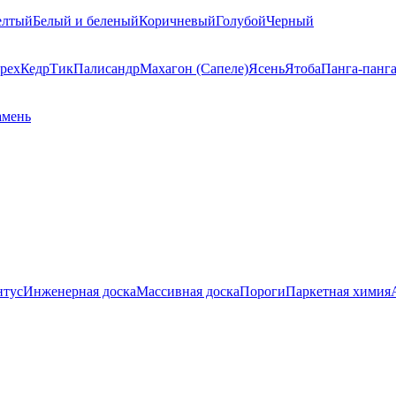
елтый
Белый и беленый
Коричневый
Голубой
Черный
рех
Кедр
Тик
Палисандр
Махагон (Сапеле)
Ясень
Ятоба
Панга-панг
амень
нтус
Инженерная доска
Массивная доска
Пороги
Паркетная химия