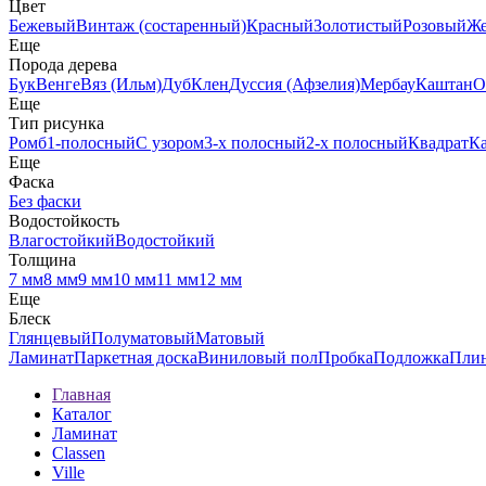
Цвет
Бежевый
Винтаж (состаренный)
Красный
Золотистый
Розовый
Ж
Еще
Порода дерева
Бук
Венге
Вяз (Ильм)
Дуб
Клен
Дуссия (Афзелия)
Мербау
Каштан
О
Еще
Тип рисунка
Ромб
1-полосный
С узором
3-х полосный
2-х полосный
Квадрат
К
Еще
Фаска
Без фаски
Водостойкость
Влагостойкий
Водостойкий
Толщина
7 мм
8 мм
9 мм
10 мм
11 мм
12 мм
Еще
Блеск
Глянцевый
Полуматовый
Матовый
Ламинат
Паркетная доска
Виниловый пол
Пробка
Подложка
Пли
Главная
Каталог
Ламинат
Classen
Ville