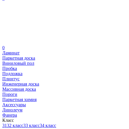
0
Ламинат
Паркетная доска
Виниловый пол
Пробка
Подложка
Плинтус
Инженерная доска
Массивная доска
Пороги
Паркетная химия
Аксессуары
Линолеум
Фанера
Класс
31
32 класс
33 класс
34 класс