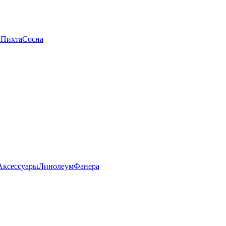
а
Пихта
Сосна
Аксессуары
Линолеум
Фанера