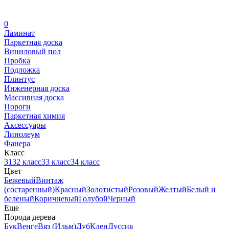
0
Ламинат
Паркетная доска
Виниловый пол
Пробка
Подложка
Плинтус
Инженерная доска
Массивная доска
Пороги
Паркетная химия
Аксессуары
Линолеум
Фанера
Класс
31
32 класс
33 класс
34 класс
Цвет
Бежевый
Винтаж
(состаренный)
Красный
Золотистый
Розовый
Желтый
Белый и
беленый
Коричневый
Голубой
Черный
Еще
Порода дерева
Бук
Венге
Вяз (Ильм)
Дуб
Клен
Дуссия