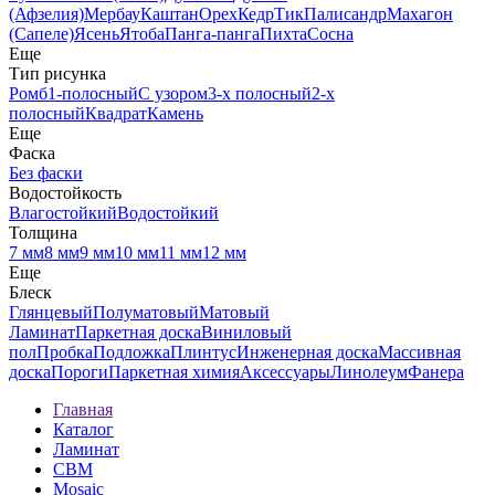
(Афзелия)
Мербау
Каштан
Орех
Кедр
Тик
Палисандр
Махагон
(Сапеле)
Ясень
Ятоба
Панга-панга
Пихта
Сосна
Еще
Тип рисунка
Ромб
1-полосный
С узором
3-х полосный
2-х
полосный
Квадрат
Камень
Еще
Фаска
Без фаски
Водостойкость
Влагостойкий
Водостойкий
Толщина
7 мм
8 мм
9 мм
10 мм
11 мм
12 мм
Еще
Блеск
Глянцевый
Полуматовый
Матовый
Ламинат
Паркетная доска
Виниловый
пол
Пробка
Подложка
Плинтус
Инженерная доска
Массивная
доска
Пороги
Паркетная химия
Аксессуары
Линолеум
Фанера
Главная
Каталог
Ламинат
CBM
Mosaic