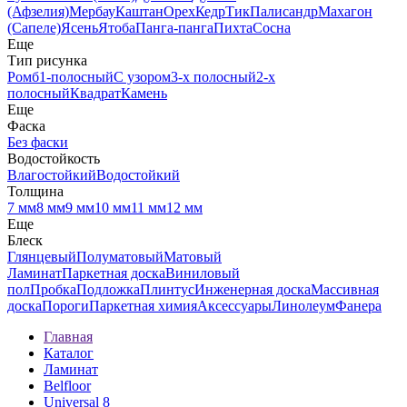
(Афзелия)
Мербау
Каштан
Орех
Кедр
Тик
Палисандр
Махагон
(Сапеле)
Ясень
Ятоба
Панга-панга
Пихта
Сосна
Еще
Тип рисунка
Ромб
1-полосный
С узором
3-х полосный
2-х
полосный
Квадрат
Камень
Еще
Фаска
Без фаски
Водостойкость
Влагостойкий
Водостойкий
Толщина
7 мм
8 мм
9 мм
10 мм
11 мм
12 мм
Еще
Блеск
Глянцевый
Полуматовый
Матовый
Ламинат
Паркетная доска
Виниловый
пол
Пробка
Подложка
Плинтус
Инженерная доска
Массивная
доска
Пороги
Паркетная химия
Аксессуары
Линолеум
Фанера
Главная
Каталог
Ламинат
Belfloor
Universal 8