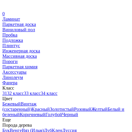
0
Ламинат
Паркетная доска
Виниловый пол
Пробка
Подложка
Плинтус
Инженерная доска
Массивная доска
Пороги
Паркетная химия
Аксессуары
Линолеум
Фанера
Класс
31
32 класс
33 класс
34 класс
Цвет
Бежевый
Винтаж
(состаренный)
Красный
Золотистый
Розовый
Желтый
Белый и
беленый
Коричневый
Голубой
Черный
Еще
Порода дерева
Бук
Венге
Вяз (Ильм)
Дуб
Клен
Дуссия